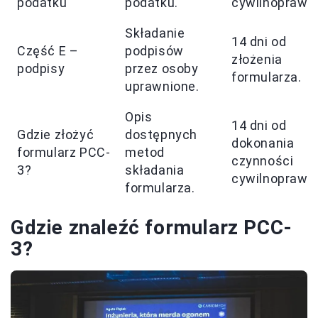
podatku
podatku.
cywilnoprawne
Składanie
14 dni od
Część E –
podpisów
złożenia
podpisy
przez osoby
formularza.
uprawnione.
Opis
14 dni od
Gdzie złożyć
dostępnych
dokonania
formularz PCC-
metod
czynności
3?
składania
cywilnoprawne
formularza.
Gdzie znaleźć formularz PCC-
3?