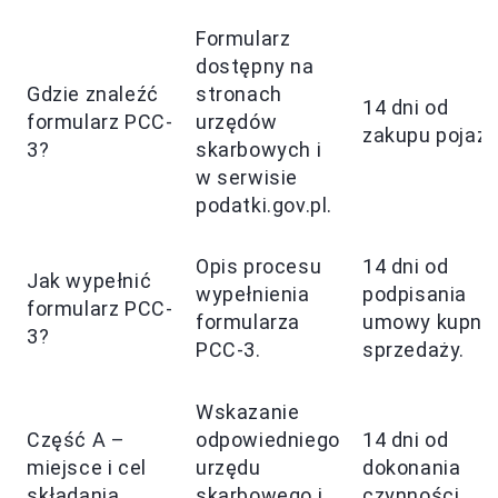
Formularz
dostępny na
Gdzie znaleźć
stronach
14 dni od
formularz PCC-
urzędów
zakupu pojazd
3?
skarbowych i
w serwisie
podatki.gov.pl.
Opis procesu
14 dni od
Jak wypełnić
wypełnienia
podpisania
formularz PCC-
formularza
umowy kupna
3?
PCC-3.
sprzedaży.
Wskazanie
Część A –
odpowiedniego
14 dni od
miejsce i cel
urzędu
dokonania
składania
skarbowego i
czynności