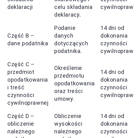
deklaracji
celu składania
cywilnoprawne
deklaracji.
Podanie
14 dni od
Część B –
danych
dokonania
dane podatnika
dotyczących
czynności
podatnika.
cywilnoprawne
Część C –
Określenie
przedmiot
14 dni od
przedmiotu
opodatkowania
dokonania
opodatkowania
i treść
czynności
oraz treści
czynności
cywilnoprawne
umowy.
cywilnoprawnej
Część D –
Obliczenie
14 dni od
obliczenie
wysokości
dokonania
należnego
należnego
czynności