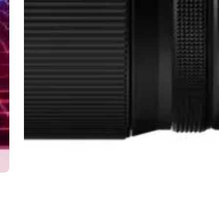
OBIEKTYW
30.07.2026
Obiektyw do fotografii ulicznej — które szkło
wybrać do dyskretnych, szybkich kadrów