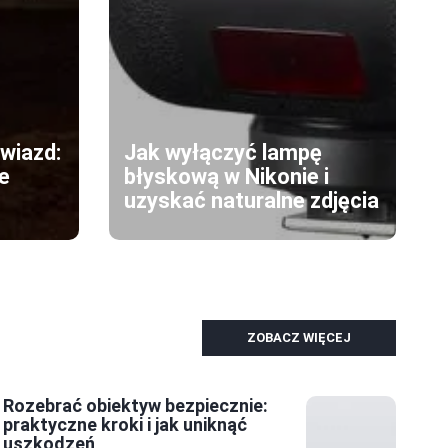
gwiazd:
Jak wyłączyć lampę
ne
błyskową w Nikonie i
uzyskać naturalne zdjęcia
ZOBACZ WIĘCEJ
Rozebrać obiektyw bezpiecznie:
praktyczne kroki i jak uniknąć
uszkodzeń