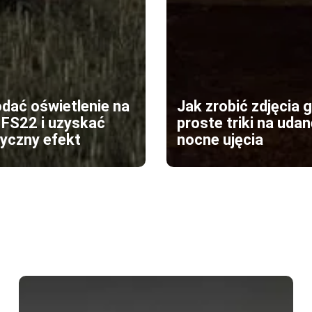
dać oświetlenie na
Jak zrobić zdjęcia 
 FS22 i uzyskać
proste triki na uda
tyczny efekt
nocne ujęcia