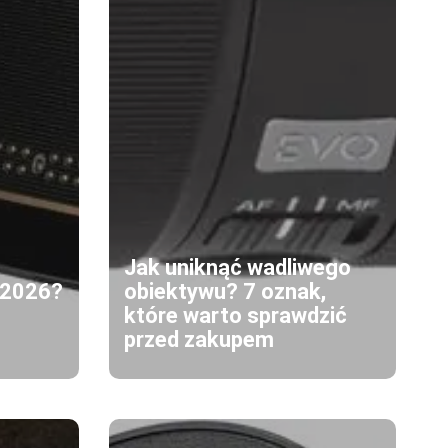
Jak uniknąć wadliwego
w 2026?
obiektywu? 7 oznak,
które warto sprawdzić
przed zakupem