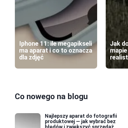
Iphone 11: ile megapikseli
Jak do
ma aparat i co to oznacza
mapie
dla zdjęć
realis
Co nowego na blogu
Najlepszy aparat do fotografii
produktowej — jak wybrać bez
błędów i zwiększyć sprzedaż