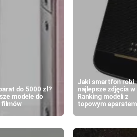
Jaki smartfon robi
parat do 5000 zł?
najlepsze zdjęcia 
psze modele do
Ranking modeli z
i filmów
topowym aparatem