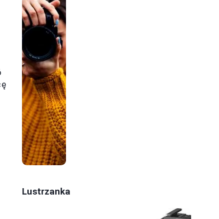
e
6
cę
ą
Lustrzanka