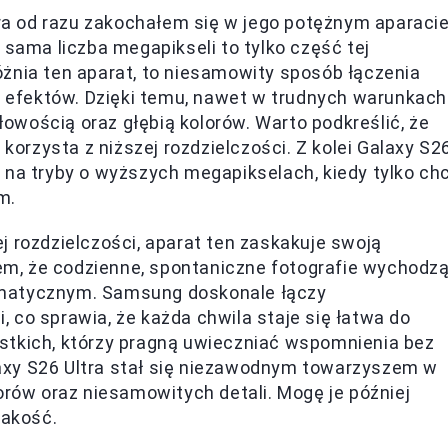
a od razu zakochałem się w jego potężnym aparaci
e sama liczba megapikseli to tylko część tej
żnia ten aparat, to niesamowity sposób łączenia
ch efektów. Dzięki temu, nawet w trudnych warunkach
wością oraz głębią kolorów. Warto podkreślić, że
rzysta z niższej rozdzielczości. Z kolei Galaxy S2
 na tryby o wyższych megapikselach, kiedy tylko ch
m.
j rozdzielczości, aparat ten zaskakuje swoją
m, że codzienne, spontaniczne fotografie wychodz
omatycznym. Samsung doskonale łączy
 co sprawia, że każda chwila staje się łatwa do
stkich, którzy pragną uwieczniać wspomnienia bez
axy S26 Ultra stał się niezawodnym towarzyszem w
orów oraz niesamowitych detali. Mogę je później
jakość.