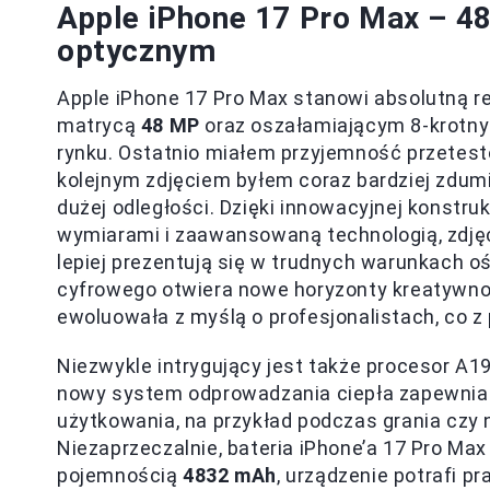
Apple iPhone 17 Pro Max – 
optycznym
Apple iPhone 17 Pro Max stanowi absolutną r
matrycą
48 MP
oraz oszałamiającym 8-krotn
rynku. Ostatnio miałem przyjemność przetest
kolejnym zdjęciem byłem coraz bardziej zdumi
dużej odległości. Dzięki innowacyjnej konstru
wymiarami i zaawansowaną technologią, zdjęci
lepiej prezentują się w trudnych warunkach 
cyfrowego otwiera nowe horyzonty kreatywnoś
ewoluowała z myślą o profesjonalistach, co z
Niezwykle intrygujący jest także procesor A19
nowy system odprowadzania ciepła zapewni
użytkowania, na przykład podczas grania czy 
Niezaprzeczalnie, bateria iPhone’a 17 Pro Max
pojemnością
4832 mAh
, urządzenie potrafi p