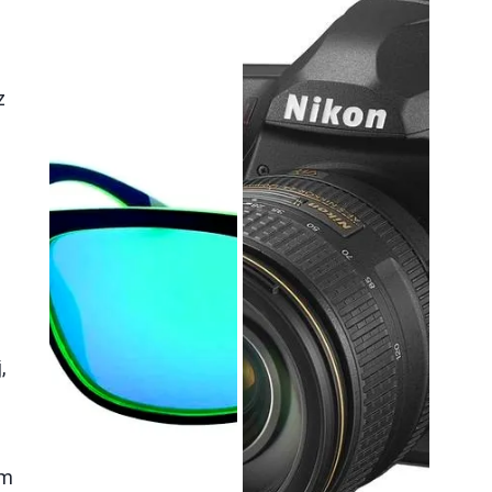
z
,
ym