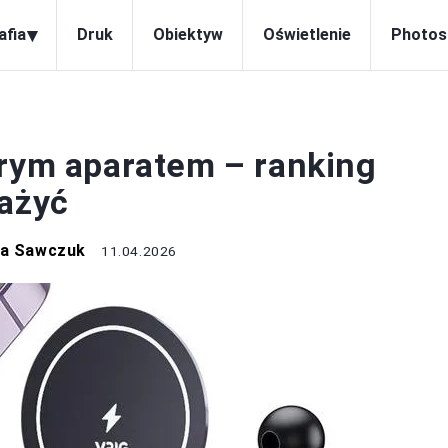
▾
afia
Druk
Obiektyw
Oświetlenie
Photos
OTOGRAFIA
brym aparatem – ranking
ważyć
na Sawczuk
11.04.2026