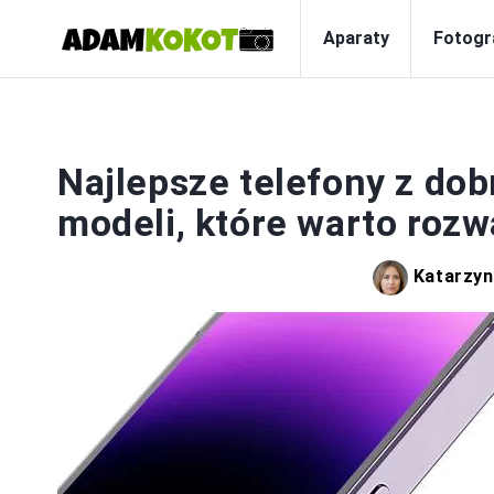
Aparaty
Fotogr
F
Najlepsze telefony z do
modeli, które warto roz
Katarzy