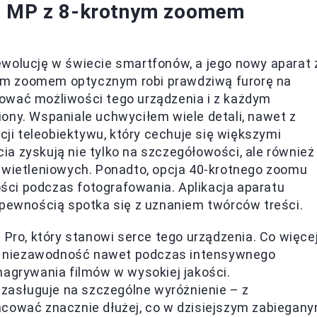
48 MP z 8-krotnym zoomem
ewolucję w świecie smartfonów, a jego nowy aparat 
ym zoomem optycznym robi prawdziwą furorę na
ować możliwości tego urządzenia i z każdym
ony. Wspaniale uchwyciłem wiele detali, nawet z
kcji teleobiektywu, który cechuje się większymi
a zyskują nie tylko na szczegółowości, ale również
oświetleniowych. Ponadto, opcja 40-krotnego zoomu
ci podczas fotografowania. Aplikacja aparatu
 pewnością spotka się z uznaniem twórców treści.
 Pro, który stanowi serce tego urządzenia. Co więcej
a niezawodność nawet podczas intensywnego
nagrywania filmów w wysokiej jakości.
 zasługuje na szczególne wyróżnienie – z
racować znacznie dłużej, co w dzisiejszym zabiegan