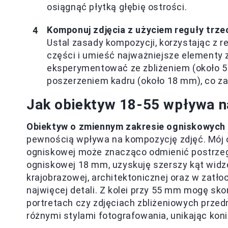
osiągnąć płytką głębię ostrości.
Komponuj zdjęcia z użyciem reguły trze
Ustal zasady kompozycji, korzystając z r
części i umieść najważniejsze elementy zd
eksperymentować ze zbliżeniem (około 55
poszerzeniem kadru (około 18 mm), co za
Jak obiektyw 18-55 wpływa n
Obiektyw o zmiennym zakresie ogniskowych
pewnością wpływa na kompozycję zdjęć. Mój o
ogniskowej może znacząco odmienić postrzegan
ogniskowej 18 mm, uzyskuję szerszy kąt widzen
krajobrazowej, architektonicznej oraz w zatł
najwięcej detali. Z kolei przy 55 mm mogę sk
portretach czy zdjęciach zbliżeniowych prze
różnymi stylami fotografowania, unikając kon