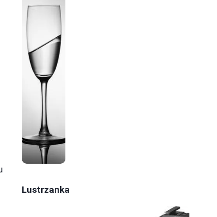
u
Lustrzanka