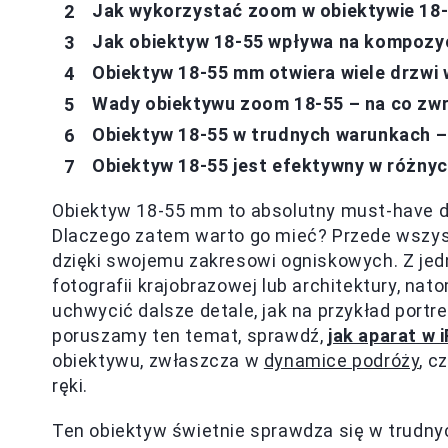
Jak wykorzystać zoom w obiektywie 18-
Jak obiektyw 18-55 wpływa na kompozyc
Obiektyw 18-55 mm otwiera wiele drzwi 
Wady obiektywu zoom 18-55 – na co zw
Obiektyw 18-55 w trudnych warunkach 
Obiektyw 18-55 jest efektywny w różny
Obiektyw 18-55 mm to absolutny must-have dl
Dlaczego zatem warto go mieć? Przede wszy
dzięki swojemu zakresowi ogniskowych. Z jed
fotografii krajobrazowej lub architektury, na
uchwycić dalsze detale, jak na przykład portre
poruszamy ten temat, sprawdź,
jak aparat w 
obiektywu, zwłaszcza w
dynamice podróży
, c
ręki.
Ten obiektyw świetnie sprawdza się w trudnyc