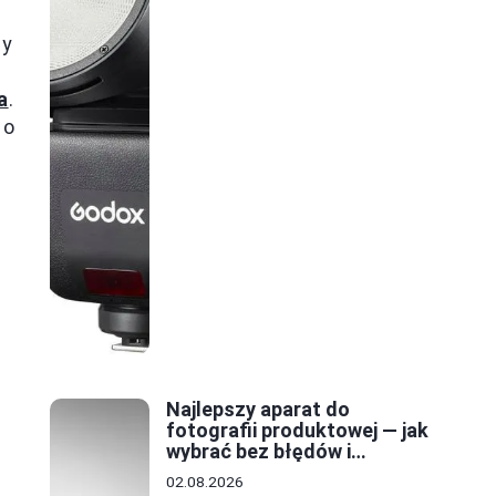
ży
a
.
 o
Najlepszy aparat do
fotografii produktowej — jak
wybrać bez błędów i
zwiększyć sprzedaż
02.08.2026