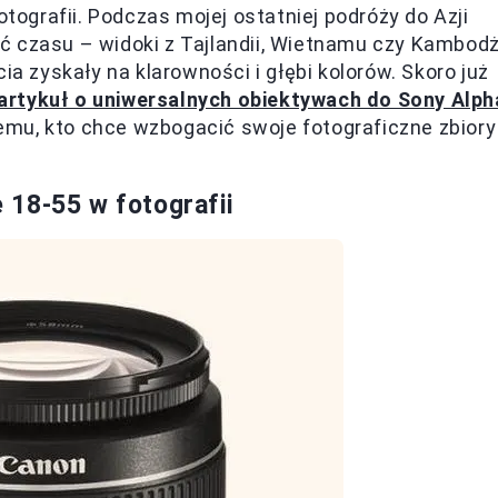
ografii. Podczas mojej ostatniej podróży do Azji
ć czasu – widoki z Tajlandii, Wietnamu czy Kambod
ia zyskały na klarowności i głębi kolorów. Skoro już
artykuł o uniwersalnych obiektywach do Sony Alph
mu, kto chce wzbogacić swoje fotograficzne zbiory
18-55 w fotografii