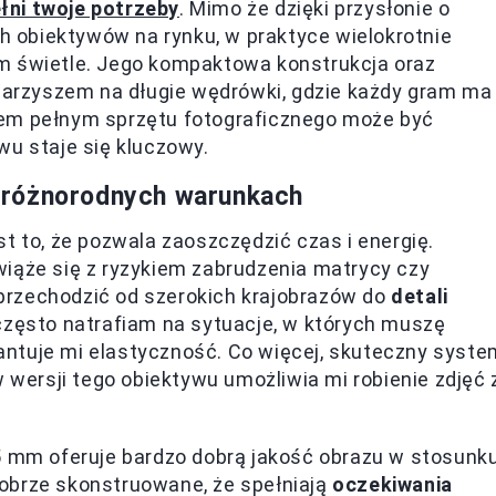
ełni twoje potrzeby
. Mimo że dzięki przysłonie o
ch obiektywów na rynku, w praktyce wielokrotnie
m świetle. Jego kompaktowa konstrukcja oraz
owarzyszem na długie wędrówki, gdzie każdy gram ma
iem pełnym sprzętu fotograficznego może być
wu staje się kluczowy.
 różnorodnych warunkach
t to, że pozwala zaoszczędzić czas i energię.
wiąże się z ryzykiem zabrudzenia matrycy czy
przechodzić od szerokich krajobrazów do
detali
często natrafiam na sytuacje, w których muszę
ntuje mi elastyczność. Co więcej, skuteczny syste
w wersji tego obiektywu umożliwia mi robienie zdjęć 
55 mm oferuje bardzo dobrą jakość obrazu w stosunk
obrze skonstruowane, że spełniają
oczekiwania