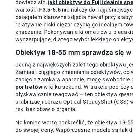
dowiedz się,
jaki obiektyw do Fuji idealnie sp
wartości
F3.5-5.6
nie należy do najjaśniejszy
osiągałem klarowne zdjęcia nawet przy słaby
relatywnie niski ciężar czynią go idealnym t
znaczenie. Pokonywanie kilometrów z plecak
wyczerpujące, dlatego wybór lekkiego obiekty
Obiektyw 18-55 mm sprawdza się w
Jedną z największych zalet tego obiektywu jes
Zamiast ciągłego zmieniania obiektywów, co 
zacięcia zamka w aparacie, mogę swobodnie 
portretów
w kilka sekund. W trakcie podróży 
błyskawicznie reagować – ten obiektyw gwara
stabilizacji obrazu Optical SteadyShot (OSS) 
ręki bez obaw o drgania.
Na koniec warto podkreślić, że obiektyw 18-
do swojej ceny. Współczesne modele są tak d