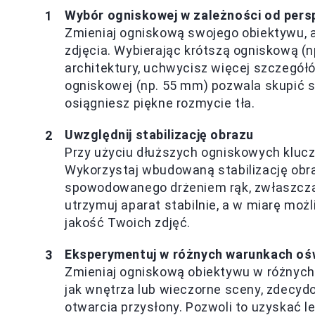
Wybór ogniskowej w zależności od per
Zmieniaj ogniskową swojego obiektywu,
zdjęcia. Wybierając krótszą ogniskową (
architektury, uchwycisz więcej szczegół
ogniskowej (np. 55 mm) pozwala skupić si
osiągniesz piękne rozmycie tła.
Uwzględnij stabilizację obrazu
Przy użyciu dłuższych ogniskowych klucz
Wykorzystaj wbudowaną stabilizację obr
spowodowanego drżeniem rąk, zwłaszcza
utrzymuj aparat stabilnie, a w miarę moż
jakość Twoich zdjęć.
Eksperymentuj w różnych warunkach oś
Zmieniaj ogniskową obiektywu w różnych
jak wnętrza lub wieczorne sceny, zdecyd
otwarcia przysłony. Pozwoli to uzyskać l