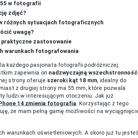
55 w fotografii
ję zdjęć?
w różnych sytuacjach fotograficznych
rócić uwagę?
– praktyczne zastosowanie
ch warunkach fotografowania
a każdego pasjonata fotografii podróżniczej.
stkim zapewnia on
nadzwyczajną wszechstronność
nej strony oferuje
szeroki kąt 18 mm
, idealny do
tomiast z drugiej strony ma 55 mm, które pozwala
ty ludzi w interesującym otoczeniu. Jak już
iPhone 14 zmienia fotografia
. Korzystając z tego
zuję, że mam pełną gamę możliwości na wyciągnięci
h warunkach oświetleniowych. A skoro już tu jesteś