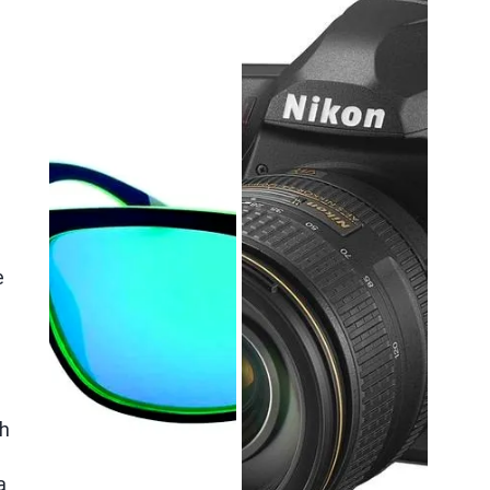
e
e
i
ch
ą