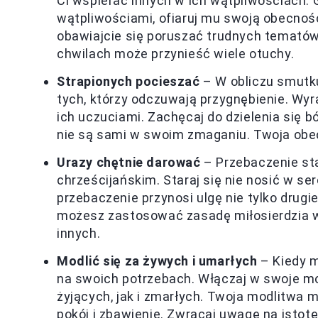
Ci wspierać innych w ich wątpliwościach. 
wątpliwościami, ofiaruj mu swoją obecnoś
obawiajcie się poruszać trudnych temató
chwilach może przynieść wiele otuchy.
Strapionych pocieszać
– W obliczu smutk
tych, którzy odczuwają przygnębienie. Wy
ich uczuciami. Zachęcaj do dzielenia się bó
nie są sami w swoim zmaganiu. Twoja obe
Urazy chętnie darować
– Przebaczenie sta
chrześcijańskim. Staraj się nie nosić w se
przebaczenie przynosi ulgę nie tylko drugi
możesz zastosować zasadę miłosierdzia w
innych.
Modlić się za żywych i umarłych
– Kiedy m
na swoich potrzebach. Włączaj w swoje mod
żyjących, jak i zmarłych. Twoja modlitwa
pokój i zbawienie. Zwracaj uwagę na istotę