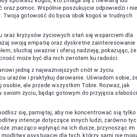
Gdy spotkasz kogoś, kto zmaga się z niewiarą lub
ć oraz pomoc. Wspólnie poszukujcie odpowiedzi i ni
w. Twoja gotowość do bycia obok kogoś w trudnych
u oraz kryzysów życiowych stań się wsparciem dla
rażaj swoją empatię oraz dyskretne zainteresowanie
lem, słuchaj uważnie i oferuj nadzieję, pokazując, że
cność może być dla nich zwrotem ku radości.
nowi jedną z najważniejszych cnót w życiu
rcu urazów i praktykuj darowanie. Uświadom sobie, ż
ej osobie, ale przede wszystkim Tobie. Rozważ, jak
 swoim życiu, będąc gotowym do przyjęcia słabośc
odlisz się, pamiętaj, aby nie koncentrować się tylko
litwy intencje dotyczące innych ludzi, zarówno ty
 może znacząco wpłynąć na ich dusze, przynosząc im
 modlitwy asystującej dla tych, którzy sami nie mog