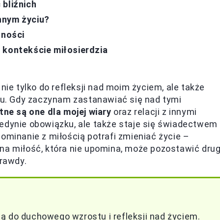
 bliźnich
nnym życiu?
nności
 kontekście miłosierdzia
nie tylko do refleksji nad moim życiem, ale także
u. Gdy zaczynam zastanawiać się nad tymi
tne są one dla mojej wiary
oraz relacji z innymi
jedynie obowiązku, ale także staje się świadectwem
ominanie z miłością potrafi zmieniać życie –
łna miłość, która nie upomina, może pozostawić dru
prawdy.
ą do duchowego wzrostu i refleksji nad życiem.