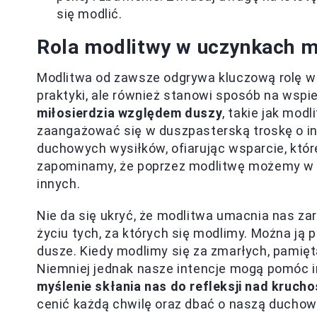
się modlić.
Rola modlitwy w uczynkach m
Modlitwa od zawsze odgrywa kluczową rolę w m
praktyki, ale również stanowi sposób na wsp
miłosierdzia względem duszy
, takie jak mod
zaangażować się w duszpasterską troskę o inn
duchowych wysiłków, ofiarując wsparcie, któr
zapominamy, że poprzez modlitwę możemy w s
innych.
Nie da się ukryć, że modlitwa umacnia nas za
życiu tych, za których się modlimy. Można ją p
dusze. Kiedy modlimy się za zmarłych, pamięta
Niemniej jednak nasze intencje mogą pomóc i
myślenie skłania nas do refleksji nad krucho
cenić każdą chwilę oraz dbać o naszą duchowo