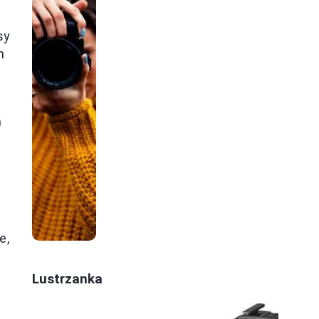
sy
h
n
e,
Lustrzanka