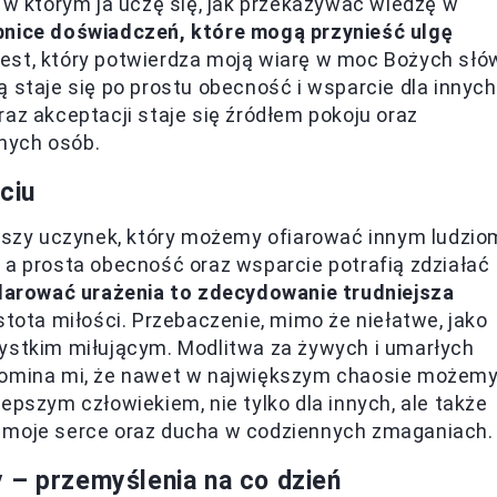
 w którym ja uczę się, jak przekazywać wiedzę w
bnice doświadczeń, które mogą przynieść ulgę
est, który potwierdza moją wiarę w moc Bożych słó
 staje się po prostu obecność i wsparcie dla innych
az akceptacji staje się źródłem pokoju oraz
nnych osób.
ciu
ejszy uczynek, który możemy ofiarować innym ludzio
 a prosta obecność oraz wsparcie potrafią zdziałać
darować urażenia to zdecydowanie trudniejsza
istota miłości. Przebaczenie, mimo że niełatwe, jako
zystkim miłującym. Modlitwa za żywych i umarłych
ypomina mi, że nawet w największym chaosie możem
epszym człowiekiem, nie tylko dla innych, ale także
a moje serce oraz ducha w codziennych zmaganiach.
 – przemyślenia na co dzień