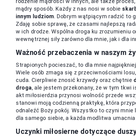
rodzenie mądrości w innych, ale także proces,
mądry sposób. Każdy z nas nosi w sobie
skar
innym ludziom
. Dobrym wątpiącym radzić to g
Zdaję sobie sprawę, że czasami najlepszą radą
w ich drodze. Wspólna droga ku zrozumieniu or
wewnętrznej siły zarówno dla mnie, jak i dla i
Ważność przebaczenia w naszym ży
Strapionych pocieszać, to dla mnie najpiękni
Wiele osób zmaga się z przeciwnościami losu,
cuda. Cierpliwie znosić krzywdy oraz chętnie
droga
, ale jestem przekonany, że w tym tkwi 
akt miłosierdzia przynosi wolność przede ws
stanowi moją codzienną praktykę, która prz
odnaleźć Boży pokój. Wszystko to czyni mnie l
dla samego siebie, a każda modlitwa umacni
Uczynki miłosierne dotyczące duszy