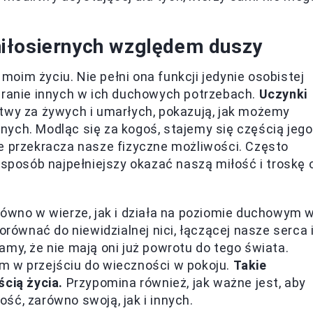
iłosiernych względem duszy
oim życiu. Nie pełni ona funkcji jedynie osobistej
ieranie innych w ich duchowych potrzebach.
Uczynki
litwy za żywych i umarłych, pokazują, jak możemy
ych. Modląc się za kogoś, stajemy się częścią jego
e przekracza nasze fizyczne możliwości. Często
posób najpełniejszy okazać naszą miłość i troskę 
równo w wierze, jak i działa na poziomie duchowym 
orównać do niewidzialnej nici, łączącej nasze serca 
my, że nie mają oni już powrotu do tego świata.
m w przejściu do wieczności w pokoju.
Takie
ścią życia.
Przypomina również, jak ważne jest, aby
ść, zarówno swoją, jak i innych.