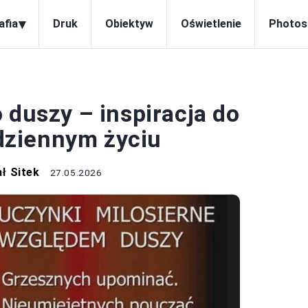
▾
afia
Druk
Obiektyw
Oświetlenie
Photos
OTOGRAFIA
 duszy – inspiracja do
odziennym życiu
ł Sitek
27.05.2026