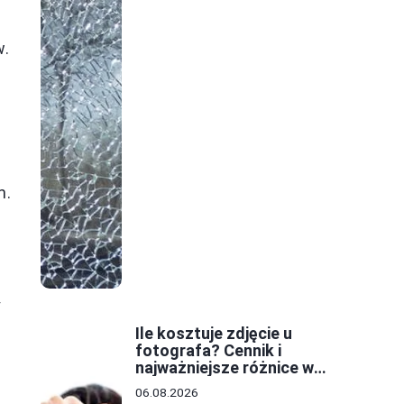
w.
m.
y
Ile kosztuje zdjęcie u
fotografa? Cennik i
najważniejsze różnice w
cenach
06.08.2026