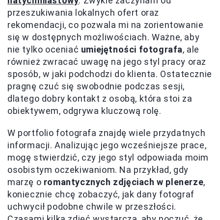
natychmiastowy
. Zwykle zaczynam od
przeszukiwania lokalnych ofert oraz
rekomendacji, co pozwala mi na zorientowanie
się w dostępnych możliwościach. Ważne, aby
nie tylko oceniać
umiejętności fotografa
, ale
również zwracać uwagę na jego styl pracy oraz
sposób, w jaki podchodzi do klienta. Ostatecznie
pragnę czuć się swobodnie podczas sesji,
dlatego dobry kontakt z osobą, która stoi za
obiektywem, odgrywa kluczową rolę.
W portfolio fotografa znajdę wiele przydatnych
informacji. Analizując jego wcześniejsze prace,
mogę stwierdzić, czy jego styl odpowiada moim
osobistym oczekiwaniom. Na przykład, gdy
marzę o
romantycznych zdjęciach w plenerze
,
koniecznie chcę zobaczyć, jak dany fotograf
uchwycił podobne chwile w przeszłości.
Czasami kilka zdjęć wystarcza, aby poczuć, że