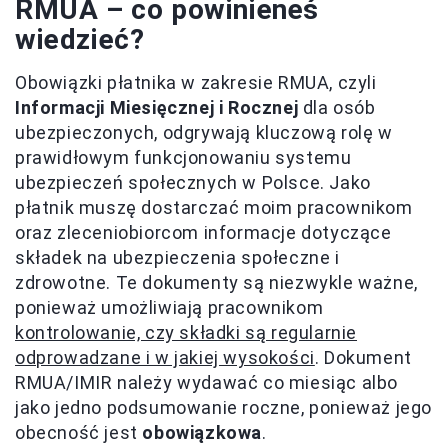
RMUA – co powinieneś
wiedzieć?
Obowiązki płatnika w zakresie RMUA, czyli
Informacji Miesięcznej i Rocznej
dla osób
ubezpieczonych, odgrywają kluczową rolę w
prawidłowym funkcjonowaniu systemu
ubezpieczeń społecznych w Polsce. Jako
płatnik muszę dostarczać moim pracownikom
oraz zleceniobiorcom informacje dotyczące
składek na ubezpieczenia społeczne i
zdrowotne. Te dokumenty są niezwykle ważne,
ponieważ umożliwiają pracownikom
kontrolowanie, czy składki są regularnie
odprowadzane i w jakiej wysokości
. Dokument
RMUA/IMIR należy wydawać co miesiąc albo
jako jedno podsumowanie roczne, ponieważ jego
obecność jest
obowiązkowa
.