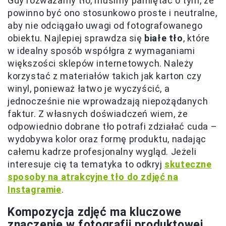
Gdy rozważamy tło, musimy pamiętać o tym, że
powinno być ono stosunkowo proste i neutralne,
aby nie odciągało uwagi od fotografowanego
obiektu. Najlepiej sprawdza się
białe tło
, które
w idealny sposób współgra z wymaganiami
większości sklepów internetowych. Należy
korzystać z materiałów takich jak karton czy
winyl, ponieważ łatwo je wyczyścić, a
jednocześnie nie wprowadzają niepożądanych
faktur. Z własnych doświadczeń wiem, że
odpowiednio dobrane tło potrafi zdziałać cuda –
wydobywa kolor oraz formę produktu, nadając
całemu kadrze profesjonalny wygląd. Jeżeli
interesuje cię ta tematyka to odkryj
skuteczne
sposoby na atrakcyjne tło do zdjęć na
Instagramie
.
Kompozycja zdjęć ma kluczowe
znaczenie w fotografii produktowej