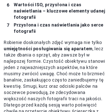
Wartości ISO, przysłona i czas
naświetlania – kluczowe elementy udanej
fotografii
Przysłona i czas naświetlania jako serce
fotografii
Robienie doskonałych zdjęć wymaga nie tylko
umiejętności posługiwania się aparatem
, lecz
także dbania o sprzęt, aby zawsze był w
najlepszej formie. Czystość obiektywu stanowi
jeden z najważniejszych aspektów, na które
musimy zwrócić uwagę. Choć może to brzmieć
banalnie, zaskakująco często zaniedbujemy tę
kwestię. Smugi, kurz oraz odciski palców na
soczewce powodują, że zdecydowana
większość naszych fotografii traci na jakości.
Dlatego przed każdą sesją warto poświęcić
chwilę na przetarcie obiektywu ściereczką z