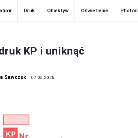
▾
afia
Druk
Obiektyw
Oświetlenie
Photos
DRUK
druk KP i uniknąć
na Sawczuk
07.05.2026