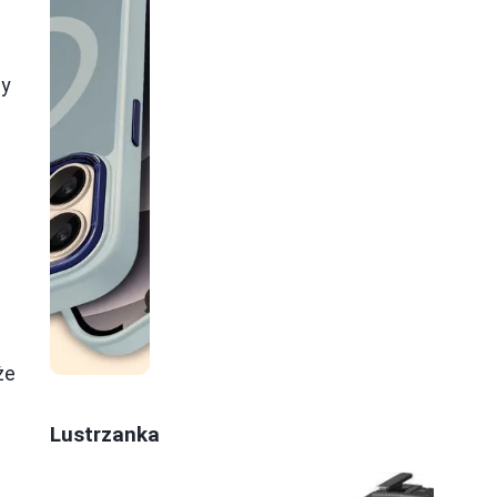
ny
że
Lustrzanka
m