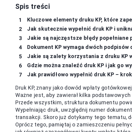
Spis treści
Kluczowe elementy druku KP, które zap
Jak skutecznie wypełnić druk KP i unik
Jakie są najczęstsze błędy popełniane 
Dokument KP wymaga dwóch podpisów d
Jakie są zalety korzystania z druku KP
Gdzie można znaleźć druk KP i jak go w
Jak prawidłowo wypełnić druk KP – krok
Druk KP, znany jako dowód wpłaty gotówkowe
Ważne jest, aby zawierał kilka podstawowych 
Przede wszystkim, struktura dokumentu powi
Wypełniając druk, uwzględnij numer dokumentu
transakcji. Skoro już dotykamy tego tematu, 
Oprócz tego, pamiętaj o zamieszczeniu pełn
jak również
szczegółowej kwoty wpłaty
, któr