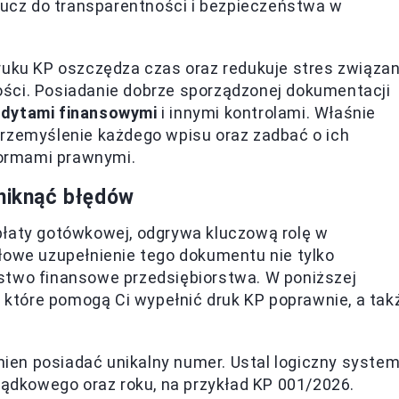
klucz do transparentności i bezpieczeństwa w
ruku KP oszczędza czas oraz redukuje stres związa
ści. Posiadanie dobrze sporządzonej dokumentacji
dytami finansowymi
i innymi kontrolami. Właśnie
przemyślenie każdego wpisu oraz zadbać o ich
ormami prawnymi.
uniknąć błędów
płaty gotówkowej, odgrywa kluczową rolę w
łowe uzupełnienie tego dokumentu nie tylko
stwo finansowe przedsiębiorstwa. W poniższej
, które pomogą Ci wypełnić druk KP poprawnie, a tak
ien posiadać unikalny numer. Ustal logiczny syste
ządkowego oraz roku, na przykład KP 001/2026.