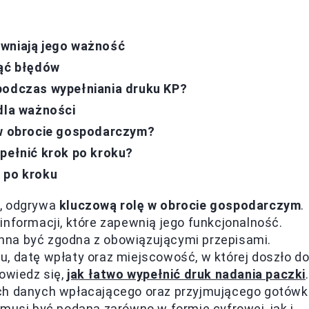
ewniają jego ważność
nąć błędów
podczas wypełniania druku KP?
la ważności
 w obrocie gospodarczym?
ypełnić krok po kroku?
 po kroku
j, odgrywa
kluczową rolę w obrocie gospodarczym
.
informacji, które zapewnią jego funkcjonalność.
nna być zgodna z obowiązującymi przepisami.
, datę wpłaty oraz miejscowość, w której doszło d
dowiedz się,
jak łatwo wypełnić druk nadania paczki
.
ych danych wpłacającego oraz przyjmującego gotówk
a musi być podana zarówno w formie cyfrowej, jak i