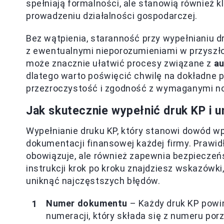
spełniają formalności, ale stanowią również 
prowadzeniu działalności gospodarczej.
Bez wątpienia, staranność przy wypełnianiu d
z ewentualnymi nieporozumieniami w przyszło
może znacznie ułatwić procesy związane z
au
dlatego warto poświęcić chwilę na dokładne 
przezroczystość i zgodność z wymaganymi n
Jak skutecznie wypełnić druk KP i 
Wypełnianie druku KP, który stanowi dowód w
dokumentacji finansowej każdej firmy. Prawid
obowiązuje, ale również zapewnia bezpieczeń
instrukcji krok po kroku znajdziesz wskazówki
uniknąć najczęstszych błędów.
Numer dokumentu
– Każdy druk KP powin
numeracji, który składa się z numeru por