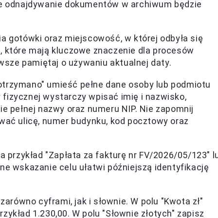
 że odnajdywanie dokumentów w archiwum będzie
ia gotówki oraz miejscowość, w której odbyła się
, które mają kluczowe znaczenie dla procesów
sze pamiętaj o używaniu aktualnej daty.
otrzymano" umieść pełne dane osoby lub podmiotu
fizycznej wystarczy wpisać imię i nazwisko,
ie pełnej nazwy oraz numeru NIP. Nie zapomnij
ować ulicę, numer budynku, kod pocztowy oraz
na przykład "Zapłata za fakturę nr FV/2026/05/123" l
ne wskazanie celu ułatwi późniejszą identyfikację
równo cyframi, jak i słownie. W polu "Kwota zł"
zykład 1.230,00. W polu "Słownie złotych" zapisz