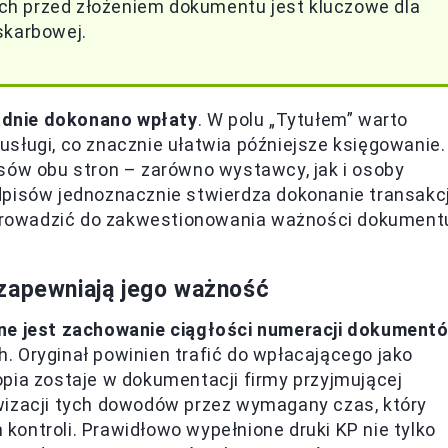
ch przed złożeniem dokumentu jest kluczowe dla
skarbowej.
ładnie dokonano wpłaty
. W polu „Tytułem” warto
sługi, co znacznie ułatwia późniejsze księgowanie.
sów obu stron – zarówno wystawcy, jak i osoby
pisów jednoznacznie stwierdza dokonanie transakcj
ą prowadzić do zakwestionowania ważności dokument
 zapewniają jego ważność
ne jest zachowanie ciągłości numeracji dokument
 Oryginał powinien trafić do wpłacającego jako
pia zostaje w dokumentacji firmy przyjmującej
wizacji tych dowodów przez wymagany czas, który
h kontroli. Prawidłowo wypełnione druki KP nie tylko