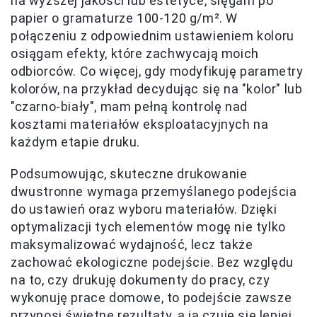
na wyższej jakości lub estetyce, sięgam po
papier o gramaturze 100-120 g/m². W
połączeniu z odpowiednim ustawieniem koloru
osiągam efekty, które zachwycają moich
odbiorców. Co więcej, gdy modyfikuję parametry
kolorów, na przykład decydując się na "kolor" lub
"czarno-biały", mam pełną kontrolę nad
kosztami materiałów eksploatacyjnych na
każdym etapie druku.
Podsumowując, skuteczne drukowanie
dwustronne wymaga przemyślanego podejścia
do ustawień oraz wyboru materiałów. Dzięki
optymalizacji tych elementów mogę nie tylko
maksymalizować wydajność, lecz także
zachować ekologiczne podejście. Bez względu
na to, czy drukuję dokumenty do pracy, czy
wykonuję prace domowe, to podejście zawsze
przynosi świetne rezultaty, a ja czuję się lepiej,