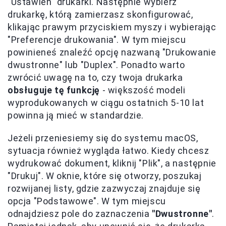
"Ustawień" drukarki. Następnie wybierz
drukarkę, którą zamierzasz skonfigurować,
klikając prawym przyciskiem myszy i wybierając
"Preferencje drukowania". W tym miejscu
powinieneś znaleźć opcję nazwaną "Drukowanie
dwustronne" lub "Duplex". Ponadto warto
zwrócić uwagę na to, czy twoja drukarka
obsługuje tę funkcję
- większość modeli
wyprodukowanych w ciągu ostatnich 5-10 lat
powinna ją mieć w standardzie.
Jeżeli przeniesiemy się do systemu macOS,
sytuacja również wygląda łatwo. Kiedy chcesz
wydrukować dokument, kliknij "Plik", a następnie
"Drukuj". W oknie, które się otworzy, poszukaj
rozwijanej listy, gdzie zazwyczaj znajduje się
opcja "Podstawowe". W tym miejscu
odnajdziesz pole do zaznaczenia
"Dwustronne"
.