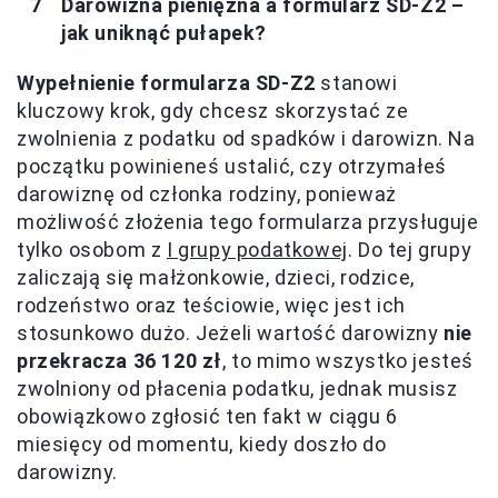
Darowizna pieniężna a formularz SD-Z2 –
jak uniknąć pułapek?
Wypełnienie formularza SD-Z2
stanowi
kluczowy krok, gdy chcesz skorzystać ze
zwolnienia z podatku od spadków i darowizn. Na
początku powinieneś ustalić, czy otrzymałeś
darowiznę od członka rodziny, ponieważ
możliwość złożenia tego formularza przysługuje
tylko osobom z
I grupy podatkowej
. Do tej grupy
zaliczają się małżonkowie, dzieci, rodzice,
rodzeństwo oraz teściowie, więc jest ich
stosunkowo dużo. Jeżeli wartość darowizny
nie
przekracza 36 120 zł
, to mimo wszystko jesteś
zwolniony od płacenia podatku, jednak musisz
obowiązkowo zgłosić ten fakt w ciągu 6
miesięcy od momentu, kiedy doszło do
darowizny.