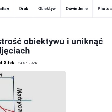
▾
afia
Druk
Obiektyw
Oświetlenie
Photos
OBIEKTYW
trość obiektywu i uniknąć
djęciach
ł Sitek
24.05.2026