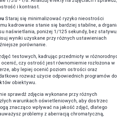
le f/5.6 - f/8. Analizuj efekty na zdjęciach i sprawdź
strość i kontrast.
wu
Staraj się minimalizować ryzyko nieostrości
mu kadrowanie stanie się bardziej stabilne, a drgani
u naświetlania, poniżej 1/125 sekundy, bez statywu
suj wyniki uzyskane przy różnych ustawieniach
óźniejsze porównanie.
zdjęć testowych, kadrując przedmioty w różnorodny
 ocenić, czy ostrość jest równomiernie rozłożona w
rze, aby lepiej ocenić poziom ostrości oraz
odatkowo rozważ użycie odpowiednich programów do
ektów obiektywu.
nie sprawdź zdjęcia wykonane przy różnych
i złych warunkach oświetleniowych, aby dostrzec
ogą znacząco wpływać na jakość zdjęć, dlatego
 zauważysz problemy z aberracją chromatyczną,