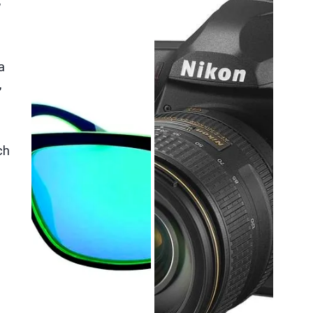
,
a
,
ch