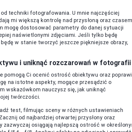
 od techniki fotografowania. U mnie najczęściej
dają mi większą kontrolę nad przysłoną oraz czase
om mogę dostosować parametry do danej sytuacji
epiej naświetlonymi zdjęciami. Jeśli tylko będę
będę w stanie tworzyć jeszcze piękniejsze obrazy,
ktywu i uniknąć rozczarowań w fotografii
óre pomogą Ci ocenić ostrość obiektywu oraz popraw
gę na istotne aspekty, mogące przesądzić o
tym wskazówkom nauczysz się, jak uniknąć
ojej twórczości.
dź test, filmując sceny w różnych ustawieniach
. Zacznij od najbardziej otwartej przysłony oraz
wy zazwyczaj osiągają najlepszą ostrość w określon