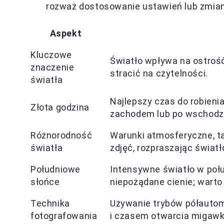
rozważ dostosowanie ustawień lub zmian
Aspekt
Kluczowe
Światło wpływa na ostrość
znaczenie
stracić na czytelności.
światła
Najlepszy czas do robienia 
Złota godzina
zachodem lub po wschodzi
Różnorodność
Warunki atmosferyczne, t
światła
zdjęć, rozpraszając światł
Południowe
Intensywne światło w poł
słońce
niepożądane cienie; warto 
Technika
Używanie trybów półautom
fotografowania
i czasem otwarcia migawk