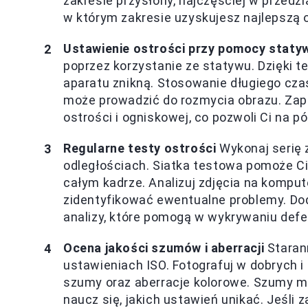
zakresie przysłony, najczęściej w przedzia
w którym zakresie uzyskujesz najlepszą o
Ustawienie ostrości przy pomocy staty
poprzez korzystanie ze statywu. Dzięki te
aparatu znikną. Stosowanie długiego czas
może prowadzić do rozmycia obrazu. Zapi
ostrości i ogniskowej, co pozwoli Ci na p
Regularne testy ostrości
Wykonaj serię 
odległościach. Siatka testowa pomoże Ci
całym kadrze. Analizuj zdjęcia na kompute
zidentyfikować ewentualne problemy. D
analizy, które pomogą w wykrywaniu def
Ocena jakości szumów i aberracji
Staran
ustawieniach ISO. Fotografuj w dobrych 
szumy oraz aberracje kolorowe. Szumy m
naucz się, jakich ustawień unikać. Jeśli