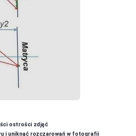
ści ostrości zdjęć
u i uniknąć rozczarowań w fotografii