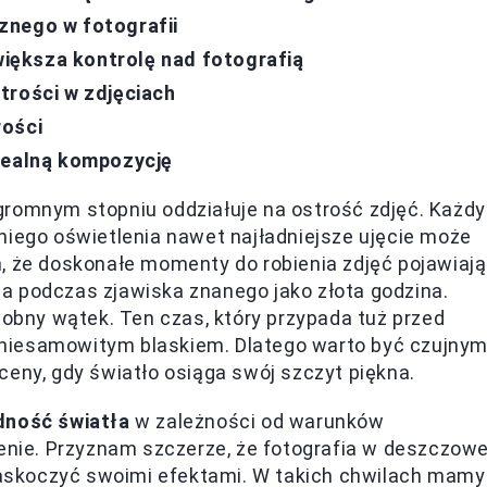
znego w fotografii
iększa kontrolę nad fotografią
trości w zdjęciach
rości
dealną kompozycję
ogromnym stopniu oddziałuje na ostrość zdjęć. Każdy
niego oświetlenia nawet najładniejsze ujęcie może
, że doskonałe momenty do robienia zdjęć pojawiają
cza podczas zjawiska znanego jako złota godzina.
dobny wątek. Ten czas, który przypada tuż przed
niesamowitym blaskiem. Dlatego warto być czujnym
ceny, gdy światło osiąga swój szczyt piękna.
ność światła
w zależności od warunków
ie. Przyznam szczerze, że fotografia w deszczow
 zaskoczyć swoimi efektami. W takich chwilach mamy