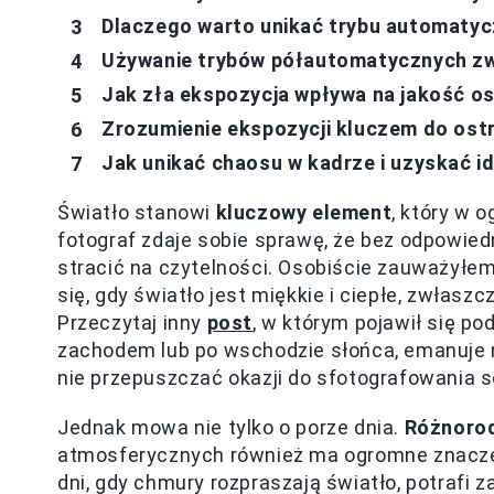
Dlaczego warto unikać trybu automatyc
Używanie trybów półautomatycznych zw
Jak zła ekspozycja wpływa na jakość os
Zrozumienie ekspozycji kluczem do ost
Jak unikać chaosu w kadrze i uzyskać i
Światło stanowi
kluczowy element
, który w 
fotograf zdaje sobie sprawę, że bez odpowied
stracić na czytelności. Osobiście zauważyłem
się, gdy światło jest miękkie i ciepłe, zwłasz
Przeczytaj inny
post
, w którym pojawił się po
zachodem lub po wschodzie słońca, emanuje 
nie przepuszczać okazji do sfotografowania s
Jednak mowa nie tylko o porze dnia.
Różnorod
atmosferycznych również ma ogromne znaczen
dni, gdy chmury rozpraszają światło, potrafi