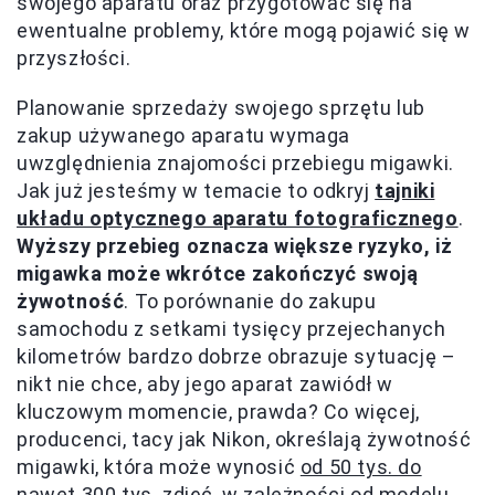
swojego aparatu oraz przygotować się na
ewentualne problemy, które mogą pojawić się w
przyszłości.
Planowanie sprzedaży swojego sprzętu lub
zakup używanego aparatu wymaga
uwzględnienia znajomości przebiegu migawki.
Jak już jesteśmy w temacie to odkryj
tajniki
układu optycznego aparatu fotograficznego
.
Wyższy przebieg oznacza większe ryzyko, iż
migawka może wkrótce zakończyć swoją
żywotność
. To porównanie do zakupu
samochodu z setkami tysięcy przejechanych
kilometrów bardzo dobrze obrazuje sytuację –
nikt nie chce, aby jego aparat zawiódł w
kluczowym momencie, prawda? Co więcej,
producenci, tacy jak Nikon, określają żywotność
migawki, która może wynosić
od 50 tys. do
nawet 300 tys. zdjęć
, w zależności od modelu.