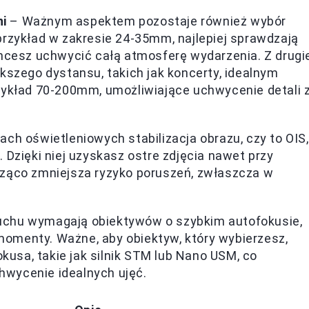
ni
– Ważnym aspektem pozostaje również wybór
przykład w zakresie 24-35mm, najlepiej sprawdzają
chcesz uchwycić całą atmosferę wydarzenia. Z drugi
kszego dystansu, takich jak koncerty, idealnym
zykład 70-200mm, umożliwiające uchwycenie detali 
ch oświetleniowych stabilizacja obrazu, czy to OIS,
 Dzięki niej uzyskasz ostre zdjęcia nawet przy
cząco zmniejsza ryzyko poruszeń, zwłaszcza w
uchu wymagają obiektywów o szybkim autofokusie,
omenty. Ważne, aby obiektyw, który wybierzesz,
sa, takie jak silnik STM lub Nano USM, co
wycenie idealnych ujęć.