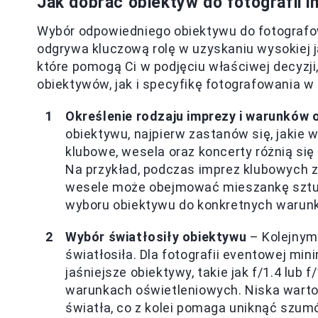
Jak dobrać obiektyw do fotografii 
Wybór odpowiedniego obiektywu do fotografo
odgrywa kluczową rolę w uzyskaniu wysokiej ja
które pomogą Ci w podjęciu właściwej decyzj
obiektywów, jak i specyfikę fotografowania 
Określenie rodzaju imprezy i warunków 
obiektywu, najpierw zastanów się, jakie
klubowe, wesela oraz koncerty różnią s
Na przykład, podczas imprez klubowych z
wesele może obejmować mieszankę sztuc
wyboru obiektywu do konkretnych warunk
Wybór światłosiły obiektywu
– Kolejnym
światłosiła. Dla fotografii eventowej mi
jaśniejsze obiektywy, takie jak f/1.4 lub 
warunkach oświetleniowych. Niska warto
światła, co z kolei pomaga uniknąć szum