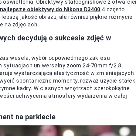
o oświetlenia. Obiektywy stałoogniskowe z otwarci
najlepsze obiektywy do Nikona D3400
.4 często
ko lepszą jakość obrazu, ale również piękne rozmycie
e na zdjęciach.
owych
decydują o sukcesie zdjęć w
czas wesela, wybór odpowiedniego zakresu
ich sytuacjach uniwersalny zoom 24-70mm f/2.8
feruje wystarczającą elastyczność w zmieniających
hwycić spontaniczne momenty, rozważ użycie stałek
intymne kadry. W ciasnych wnętrzach szerokokątne
wości uchwycenia atmosfery wydarzenia w całej
ent na parkiecie