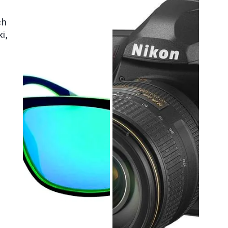
ch
i,