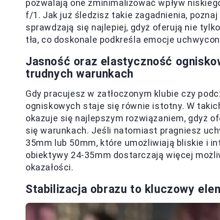
pozwalają one zminimalizować wpływ niskieg
f/1. Jak już śledzisz takie zagadnienia, poznaj
sprawdzają się najlepiej, gdyż oferują nie tyl
tła, co doskonale podkreśla emocje uchwycon
Jasność oraz
elastyczność ognisk
trudnych warunkach
Gdy pracujesz w zatłoczonym klubie czy pod
ogniskowych staje się równie istotny. W tak
okazuje się najlepszym rozwiązaniem, gdyż o
się warunkach. Jeśli natomiast pragniesz uc
35mm lub 50mm, które umożliwiają bliskie i 
obiektywy 24-35mm dostarczają więcej możli
okazałości.
Stabilizacja obrazu
to kluczowy elem