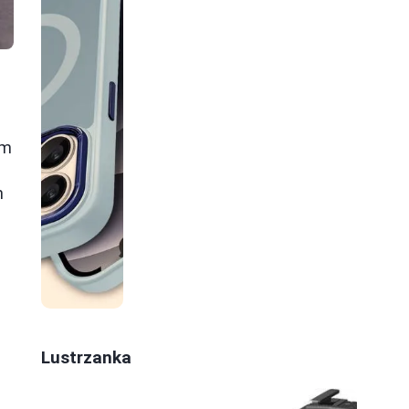
ym
h
Lustrzanka