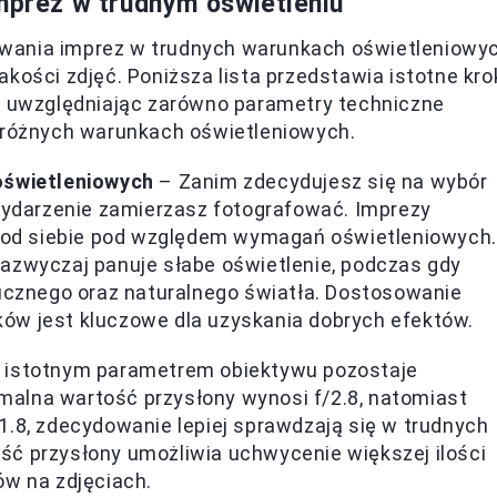
imprez w trudnym oświetleniu
wania imprez w trudnych warunkach oświetleniowy
kości zdjęć. Poniższa lista przedstawia istotne krok
i, uwzględniając zarówno parametry techniczne
w różnych warunkach oświetleniowych.
oświetleniowych
– Zanim zdecydujesz się na wybór
 wydarzenie zamierzasz fotografować. Imprezy
ię od siebie pod względem wymagań oświetleniowych.
azwyczaj panuje słabe oświetlenie, podczas gdy
znego oraz naturalnego światła. Dostosowanie
ów jest kluczowe dla uzyskania dobrych efektów.
 istotnym parametrem obiektywu pozostaje
nimalna wartość przysłony wynosi f/2.8, natomiast
f/1.8, zdecydowanie lepiej sprawdzają się w trudnych
ść przysłony umożliwia uchwycenie większej ilości
ów na zdjęciach.