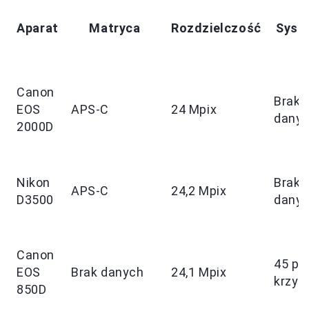
Aparat
Matryca
Rozdzielczość
Syst
Canon
Brak
EOS
APS-C
24 Mpix
dany
2000D
Nikon
Brak
APS-C
24,2 Mpix
D3500
dany
Canon
45 pu
EOS
Brak danych
24,1 Mpix
krzyż
850D