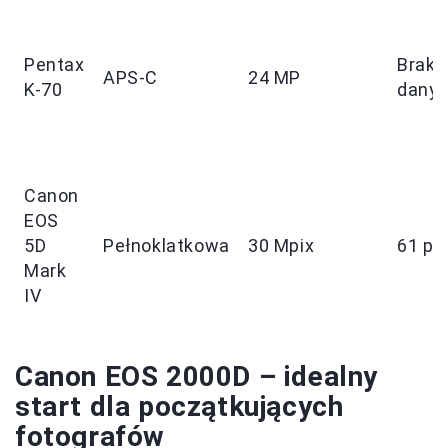
Pentax
Brak
APS-C
24 MP
K-70
dany
Canon
EOS
5D
Pełnoklatkowa
30 Mpix
61 pu
Mark
IV
Canon EOS 2000D – idealny
start dla początkujących
fotografów