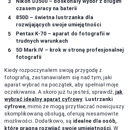
Nikon D3500 – doskonały wybór z długim
czasem pracy na baterii
850D – świetna lustrzanka dla
rozwijających swoje umiejętności
Pentax K-70 – aparat do fotografii w
trudnych warunkach
5D Mark IV – krok w stronę profesjonalnej
fotografii
Kiedy rozpoczynałem swoją przygodę z
fotografią, zastanawiałem się nad tym, jaki
aparat wybrać na początek, aby spełniał moje
oczekiwania. A skoro już tu jesteś, sprawdź,
jak
wybrać idealny aparat cyfrowy
.
Lustrzanki
cyfrowe
, mimo że mogą przytłaczać nowicjuszy
skomplikowaną obsługą, oferują niesamowite
możliwości. Dodatkowo, są
idealne dla osób,
które pragną rozwijać swoje umiejętności
. W