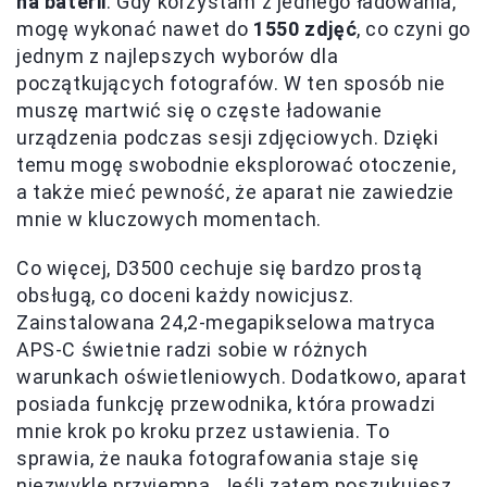
na baterii
. Gdy korzystam z jednego ładowania,
mogę wykonać nawet do
1550 zdjęć
, co czyni go
jednym z najlepszych wyborów dla
początkujących fotografów. W ten sposób nie
muszę martwić się o częste ładowanie
urządzenia podczas sesji zdjęciowych. Dzięki
temu mogę swobodnie eksplorować otoczenie,
a także mieć pewność, że aparat nie zawiedzie
mnie w kluczowych momentach.
Co więcej, D3500 cechuje się bardzo prostą
obsługą, co doceni każdy nowicjusz.
Zainstalowana 24,2-megapikselowa matryca
APS-C świetnie radzi sobie w różnych
warunkach oświetleniowych. Dodatkowo, aparat
posiada funkcję przewodnika, która prowadzi
mnie krok po kroku przez ustawienia. To
sprawia, że nauka fotografowania staje się
niezwykle przyjemna. Jeśli zatem poszukujesz