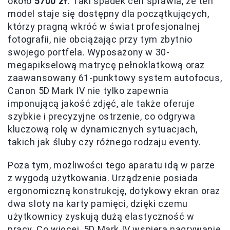
około
5700 zł
. Taki spadek cen sprawia, że ten
model staje się dostępny dla początkujących,
którzy pragną wkróć w świat profesjonalnej
fotografii, nie obciążając przy tym zbytnio
swojego portfela. Wyposażony w 30-
megapikselową matrycę pełnoklatkową oraz
zaawansowany 61-punktowy system autofocus,
Canon 5D Mark IV nie tylko zapewnia
imponującą jakość zdjęć, ale także oferuje
szybkie i precyzyjne ostrzenie, co odgrywa
kluczową rolę w dynamicznych sytuacjach,
takich jak śluby czy różnego rodzaju eventy.
Poza tym, możliwości tego aparatu idą w parze
z wygodą użytkowania. Urządzenie posiada
ergonomiczną konstrukcję, dotykowy ekran oraz
dwa sloty na karty pamięci, dzięki czemu
użytkownicy zyskują dużą elastyczność w
pracy. Co więcej, 5D Mark IV wspiera nagrywanie