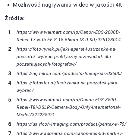
Możliwość nagrywania wideo w jakości 4K
Źródła:
https://www.walmart.com/ip/Canon-EOS-2000D-
Rebel-T7-with-EF-S-18-55mm-IS-II-Kit/925128014
https://foto-rynek.pl/jaki-aparat-lustrzanka-na-
poczatek-wybrac-praktyczny-przewodnik-dla-
poczatkujacych-fotografow/
https://nij.nikon.com/products/lineup/slr/d3500/
https://fotostar.pl/lustrzanka-na-poczatek-jaka-
wybrac/
https://www.walmart.com/ip/Canon-EOS-850D-
Rebel-T8i-DSLR-Camera-Body-Only-International-
Model/322238921
https://us.ricoh-imaging.com/product/pentax-k-70/
https://www.adorama.com/canon-eos-5d-mark-iv-