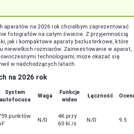
h aparatów na 2026 rok chciałbym zaprezentować
anie fotografów na całym świecie. Z przyjemnością
, jak i kompaktowe aparaty bezlusterkowe, które
u niewielkich rozmiarów. Zainwestowanie w aparat,
 nowoczesnymi technologiami, może okazać się
wil w nadchodzących latach.
ch na 2026 rok
System
Funkcje
Waga
Łączność
Ocen
autofocusa
wideo
759 punktów
4K przy
N/D
N/D
9.5
AF
60 kl./s