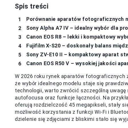
Spis treści
Porównanie aparatów fotograficznych n
Sony Alpha A7 IV – idealny wybór dla pr
Canon EOS R8 – lekki i kompaktowy wybó
Fujifilm X-S20 – doskonały balans międz
Sony ZV-E10 II – kompaktowy aparat st
Canon EOS R50 V – wysokiej jakości apa
W 2026 roku rynek aparatów fotograficznych
że wybór idealnego modelu staje się prawdz
technologii, warto zwrócić szczególną uwagę
autofocusa oraz funkcje łączności. Na przykł
oferują rozdzielczość 45 megapikseli, stały s
możliwość korzystania z funkcji Wi-Fi i Blue
dzielenie się zdjęciami z bliskimi stało się wy