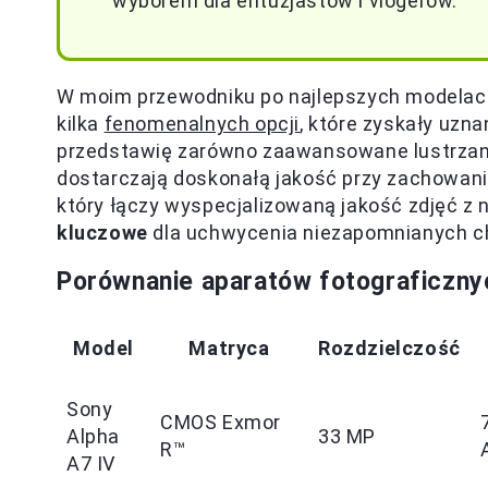
wyborem dla entuzjastów i vlogerów.
W moim przewodniku po najlepszych modelac
kilka
fenomenalnych opcji
, które zyskały uzn
przedstawię zarówno zaawansowane lustrzanki
dostarczają doskonałą jakość przy zachowani
który łączy wyspecjalizowaną jakość zdjęć z
kluczowe
dla uchwycenia niezapomnianych ch
Porównanie aparatów fotograficzny
Model
Matryca
Rozdzielczość
Sony
CMOS Exmor
Alpha
33 MP
R™
A7 IV