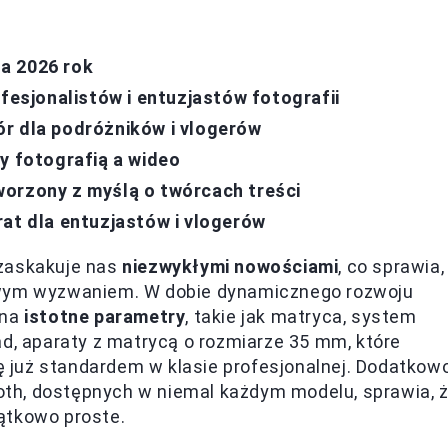
a 2026 rok
ofesjonalistów i entuzjastów fotografii
r dla podróżników i vlogerów
y fotografią a wideo
worzony z myślą o twórcach treści
rat dla entuzjastów i vlogerów
 zaskakuje nas
niezwykłymi nowościami
, co sprawia,
iwym wyzwaniem. W dobie dynamicznego rozwoju
 na
istotne parametry
, takie jak matryca, system
ad, aparaty z matrycą o rozmiarze 35 mm, które
ię już standardem w klasie profesjonalnej. Dodatkowo
tooth, dostępnych w niemal każdym modelu, sprawia, 
jątkowo proste.