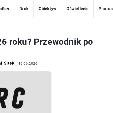
▾
afia
Druk
Obiektyw
Oświetlenie
Photos
APARATY
26 roku? Przewodnik po
ł Sitek
10.06.2026