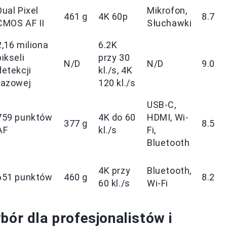
Dual Pixel
Mikrofon,
461 g
4K 60p
8.7
CMOS AF II
Słuchawki
2,16 miliona
6.2K
pikseli
przy 30
N/D
N/D
9.0
detekcji
kl./s, 4K
fazowej
120 kl./s
USB-C,
759 punktów
4K do 60
HDMI, Wi-
377 g
8.5
AF
kl./s
Fi,
Bluetooth
4K przy
Bluetooth,
651 punktów
460 g
8.2
60 kl./s
Wi-Fi
bór dla profesjonalistów i