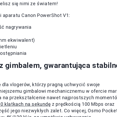
elisz się nimi ze światem!
ji aparatu Canon PowerShot V1:
ść nagrywania
 mm ekwiwalent)
ietleniu
dostępniania
z gimbalem, gwarantująca stabiln
 dla vlogerów, którzy pragną uchwycić swoje
jmniejszemu gimbalowi mechanicznemu w ofercie mar
ala na przekształcenie nawet najprostszych moment
60 klatkach na sekundę
z prędkością 100 Mbps oraz
zęść jego niezwykłych zalet. Co więcej, Osmo Pocke