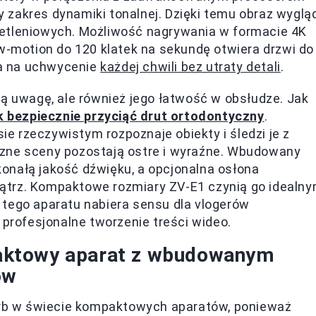
 zakres dynamiki tonalnej. Dzięki temu obraz wyglą
ietleniowych. Możliwość nagrywania w formacie 4K
ow-motion do 120 klatek na sekundę otwiera drzwi do
a na uchwycenie
każdej chwili bez utraty detali
.
ją uwagę, ale również jego łatwość w obsłudze. Jak
k bezpiecznie przyciąć drut ortodontyczny
.
 rzeczywistym rozpoznaje obiekty i śledzi je z
czne sceny pozostają ostre i wyraźne. Wbudowany
onałą jakość dźwięku, a opcjonalna osłona
ątrz. Kompaktowe rozmiary ZV-E1 czynią go idealn
 tego aparatu nabiera sensu dla vlogerów
 profesjonalne tworzenie treści wideo.
aktowy aparat z wbudowanym
ów
rb w świecie kompaktowych aparatów, ponieważ