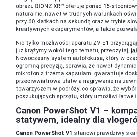
obrazu BIONZ XR™ oferuje ponad 15-stopniowy
naturalnie, nawet w trudnych warunkach ośw
przy 60 klatkach na sekundę oraz w trybie sl
kreatywnych eksperymentów, a także pozwal
Nie tylko możliwości aparatu ZV-E1 przyciąga
już krążymy wokół tego tematu, przeczytaj,
ja
Nowoczesny system autofokusa, który w czasie
ogromną precyzją, sprawia, że nawet dynami
mikrofon z trzema kapsułami gwarantuje dosk
przeciwwiatrowa ułatwia nagrywanie na zewn
towarzyszem w podróży, co sprawia, że wybór
poszukujących sprzętu, który umożliwi łatwe i
Canon PowerShot V1 – komp
statywem, idealny dla vloger
Canon PowerShot V1
stanowi prawdziwy ska