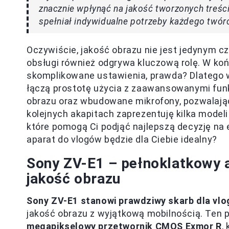
znacznie wpłynąć na jakość tworzonych treści
spełniał indywidualne potrzeby każdego twórc
Oczywiście, jakość obrazu nie jest jedynym c
obsługi również odgrywa kluczową rolę. W ko
skomplikowane ustawienia, prawda? Dlatego w
łączą prostotę użycia z zaawansowanymi funkc
obrazu oraz wbudowane mikrofony, pozwalają
kolejnych akapitach zaprezentuję kilka model
które pomogą Ci podjąć najlepszą decyzję na e
aparat do vlogów będzie dla Ciebie idealny?
Sony ZV-E1 – pełnoklatkowy 
jakość obrazu
Sony ZV-E1 stanowi prawdziwy skarb dla vl
jakość obrazu z wyjątkową mobilnością. Ten
megapikselowy przetwornik CMOS Exmor R
,