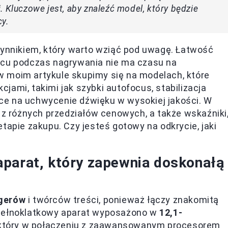
. Kluczowe jest, aby znaleźć model, który będzie
y.
zynnikiem, który warto wziąć pod uwagę. Łatwość
ńcu podczas nagrywania nie ma czasu na
 moim artykule skupimy się na modelach, które
jami, takimi jak szybki autofocus, stabilizacja
ce na uchwycenie dźwięku w wysokiej jakości. W
i z różnych przedziałów cenowych, a także wskaźniki
tapie zakupu. Czy jesteś gotowy na odkrycie, jaki
aparat, który zapewnia doskonałą
ogerów
i twórców treści, ponieważ łączy znakomitą
 pełnoklatkowy aparat wyposażono w
12,1-
 który w połączeniu z zaawansowanym procesorem