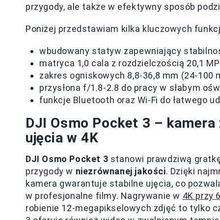
przygody, ale także w efektywny sposób podzi
Poniżej przedstawiam kilka kluczowych funkc
wbudowany statyw zapewniający stabilno
matryca 1,0 cala z rozdzielczością 20,1 MP
zakres ogniskowych 8,8-36,8 mm (24-100
przysłona f/1.8-2.8 do pracy w słabym ośw
funkcje Bluetooth oraz Wi-Fi do łatwego u
DJI Osmo Pocket 3 – kamera 
ujęcia w 4K
DJI Osmo Pocket 3
stanowi prawdziwą gratkę
przygody w
niezrównanej jakości
. Dzięki na
kamera gwarantuje stabilne ujęcia, co pozw
w profesjonalne filmy. Nagrywanie w
4K przy 
robienie 12-megapikselowych zdjęć to tylko c