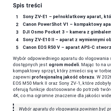
Spis treści
Sony ZV-E1 – pełnoklatkowy aparat, kt
Canon PowerShot V1 – kompaktowy apar
DJI Osmo Pocket 3 – kamera z gimbalem,
Sony ZV-E10 II – aparat z wymiennymi o
Canon EOS R50 V – aparat APS-C stworz
Wybór odpowiedniego aparatu do vlogowania s
dostępnych jest
ogrom modeli
. Mając to na 
kompaktowy sprzęt, który zmieści się w torbi
zapewni
profesjonalną jakość obrazu
. W 202
EOS M50 Mark II oraz Sony ZV-1, które zdobył
oferują funkcje dostosowane do potrzeb twó
4K, co ma ogromne znaczenie dla jakości wide
Wybór aparatu do vlogowania powinien być p