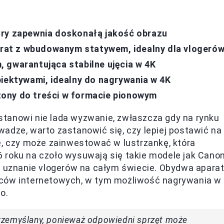
óry zapewnia doskonałą jakość obrazu
at z wbudowanym statywem, idealny dla vlogeró
 gwarantująca stabilne ujęcia w 4K
biektywami, idealny do nagrywania w 4K
ony do treści w formacie pionowym
tanowi nie lada wyzwanie, zwłaszcza gdy na rynku
uwadze, warto zastanowić się, czy lepiej postawić na
e, czy może zainwestować w lustrzankę, która
6 roku na czoło wysuwają się takie modele jak Cano
y uznanie vlogerów na całym świecie. Obydwa apara
rców internetowych, w tym możliwość nagrywania w
o.
rzemyślany, ponieważ odpowiedni sprzęt może