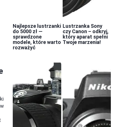
Najlepsze lustrzanki
Lustrzanka Sony
do 5000 zł —
czy Canon – odkryj,
sprawdzone
który aparat spełni
modele, które warto
Twoje marzenia!
rozważyć
e
ki
ów
t