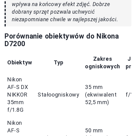
wpływa na końcowy efekt zdjęć. Dobrze
dobrany sprzęt pozwala uchwycić
niezapomniane chwile w najlepszej jakości.
Porównanie obiektywów do Nikona
D7200
Zakres
Ja
Obiektyw
Typ
ogniskowych
prz
Nikon
AF-S DX
35 mm
NIKKOR
Stałoogniskowy
(ekwiwalent
f/1.
35mm
52,5 mm)
f/1.8G
Nikon
AF-S
50 mm