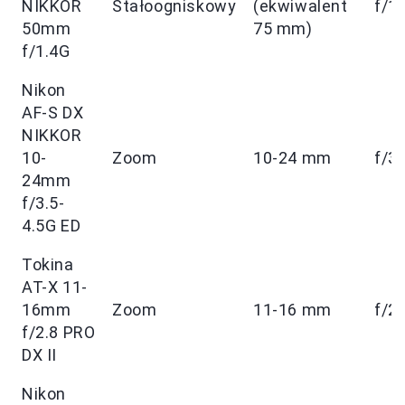
NIKKOR
Stałoogniskowy
(ekwiwalent
f/1.
50mm
75 mm)
f/1.4G
Nikon
AF-S DX
NIKKOR
10-
Zoom
10-24 mm
f/3.
24mm
f/3.5-
4.5G ED
Tokina
AT-X 11-
16mm
Zoom
11-16 mm
f/2.
f/2.8 PRO
DX II
Nikon