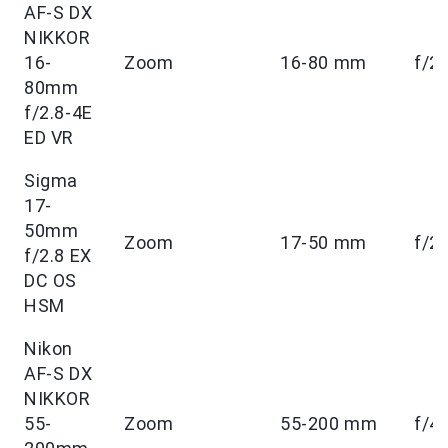
AF-S DX
NIKKOR
16-
Zoom
16-80 mm
f/2.
80mm
f/2.8-4E
ED VR
Sigma
17-
50mm
Zoom
17-50 mm
f/2.
f/2.8 EX
DC OS
HSM
Nikon
AF-S DX
NIKKOR
55-
Zoom
55-200 mm
f/4 