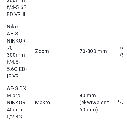
200mm
f/4-5.6G
ED VR II
Nikon
AF-S
NIKKOR
70-
f/4.
Zoom
70-300 mm
300mm
f/5.
f/4.5-
5.6G ED-
IF VR
AF-S DX
Micro
40 mm
NIKKOR
Makro
(ekwiwalent
f/2.
40mm
60 mm)
f/2.8G