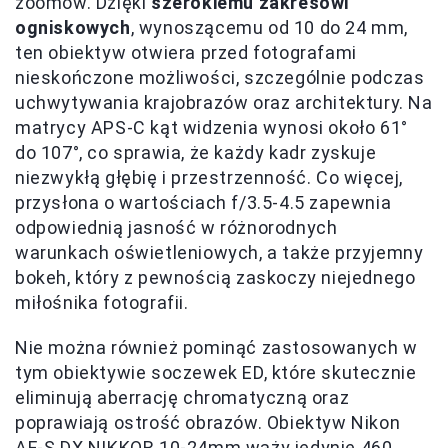
zoomów. Dzięki
szerokiemu zakresowi
ogniskowych
, wynoszącemu od 10 do 24 mm,
ten obiektyw otwiera przed fotografami
nieskończone możliwości, szczególnie podczas
uchwytywania krajobrazów oraz architektury. Na
matrycy APS-C kąt widzenia wynosi około 61°
do 107°, co sprawia, że każdy kadr zyskuje
niezwykłą głębię i przestrzenność. Co więcej,
przysłona o wartościach f/3.5-4.5 zapewnia
odpowiednią jasność w różnorodnych
warunkach oświetleniowych, a także przyjemny
bokeh, który z pewnością zaskoczy niejednego
miłośnika fotografii.
Nie można również pominąć zastosowanych w
tym obiektywie soczewek ED, które skutecznie
eliminują aberrację chromatyczną oraz
poprawiają ostrość obrazów. Obiektyw Nikon
AF-S DX NIKKOR 10-24mm waży jedynie
460