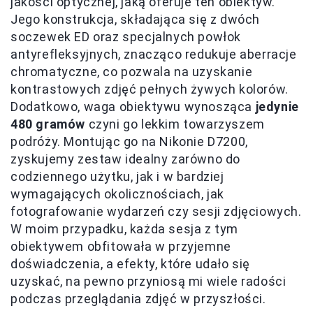
jakości optycznej, jaką oferuje ten obiektyw.
Jego konstrukcja, składająca się z dwóch
soczewek ED oraz specjalnych powłok
antyrefleksyjnych, znacząco redukuje aberracje
chromatyczne, co pozwala na uzyskanie
kontrastowych zdjęć pełnych żywych kolorów.
Dodatkowo, waga obiektywu wynosząca
jedynie
480 gramów
czyni go lekkim towarzyszem
podróży. Montując go na Nikonie D7200,
zyskujemy zestaw idealny zarówno do
codziennego użytku, jak i w bardziej
wymagających okolicznościach, jak
fotografowanie wydarzeń czy sesji zdjęciowych.
W moim przypadku, każda sesja z tym
obiektywem obfitowała w przyjemne
doświadczenia, a efekty, które udało się
uzyskać, na pewno przyniosą mi wiele radości
podczas przeglądania zdjęć w przyszłości.