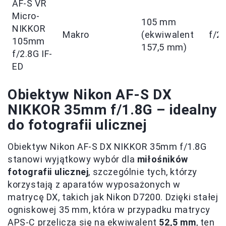
AF-S VR
Micro-
105 mm
NIKKOR
Makro
(ekwiwalent
f/2.
105mm
157,5 mm)
f/2.8G IF-
ED
Obiektyw Nikon AF-S DX
NIKKOR 35mm f/1.8G – idealny
do fotografii ulicznej
Obiektyw Nikon AF-S DX NIKKOR 35mm f/1.8G
stanowi wyjątkowy wybór dla
miłośników
fotografii ulicznej
, szczególnie tych, którzy
korzystają z aparatów wyposażonych w
matrycę DX, takich jak Nikon D7200. Dzięki stałej
ogniskowej 35 mm, która w przypadku matrycy
APS-C przelicza się na ekwiwalent
52,5 mm
, ten