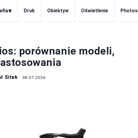
▾
afia
Druk
Obiektyw
Oświetlenie
Photos
OBIEKTYW
ios: porównanie modeli,
 zastosowania
ł Sitek
08.07.2026