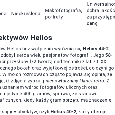
Uniwersalno
Makrofotografia,
dobra jakoś
ona
Nieokreślona
portrety
za przystęp
cenę
iektywów Helios
ów Helios bez wątpienia wyróżnia się
Helios 44-2
.
 zdobył serca wielu pasjonatów fotografii. Jego
58-
 przysłony f/2 tworzą cud techniki z lat 70. XX
ycznego bokeh oraz wyjątkowej ostrości, co czyni go
 W moich rozmowach często pojawia się opinia, że
ą, iż zdjęcia zyskują
niepowtarzalny klimat retro
. Z
m uznaniem wśród fotografów ulicznych oraz
ca jedynie 400 gramów, sprawia, że stanowi
aficznych, kiedy każdy gram sprzętu ma znaczenie.
esujący obiektyw, czyli
Helios 40-2
, który oferuje