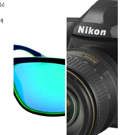
ść,
Brak
ć
szczegółowych
8.3
ną
informacji o
wadach