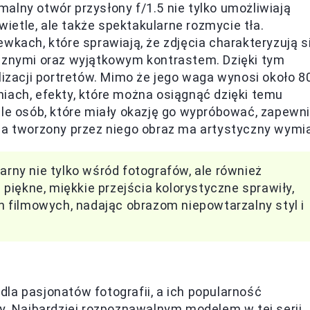
alny otwór przysłony f/1.5 nie tylko umożliwiają
etle, ale także spektakularne rozmycie tła.
wkach, które sprawiają, że zdjęcia charakteryzują s
ycznymi oraz wyjątkowym kontrastem. Dzięki tym
lizacji portretów. Mimo że jego waga wynosi około 8
iach, efekty, które można osiągnąć dzięki temu
ele osób, które miały okazję go wypróbować, zapewni
, a tworzony przez niego obraz ma artystyczny wymia
arny nie tylko wśród fotografów, ale również
piękne, miękkie przejścia kolorystyczne sprawiły,
 filmowych, nadając obrazom niepowtarzalny styl i
la pasjonatów fotografii, a ich popularność
zy. Najbardziej rozpoznawalnym modelem w tej serii