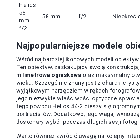
Helios
58
58 mm
f/2
Nieokreśl
mm
f/2
Najpopularniejsze modele ob
Wśród najbardziej ikonowych modeli obiektyw
Ten obiektyw, zaskakujący swoją konstrukcją,
milimetrowa ogniskowa
oraz maksymalny otwór
wieku. Szczególnie znany jest z charakteryst
wyjątkowym narzędziem w rękach fotografów.
jego niezwykłe właściwości optyczne sprawiaj
tego powodu Helios 44-2 cieszy się ogromny
portrecistów. Dodatkowo, jego waga, wynoszą
doskonały wybór podczas długich sesji fotogr
Warto również zwrócić uwagę na kolejny inter