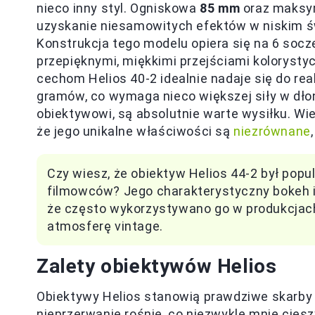
nieco inny styl. Ogniskowa
85 mm
oraz maksym
uzyskanie niesamowitych efektów w niskim świ
Konstrukcja tego modelu opiera się na 6 socze
przepięknymi, miękkimi przejściami koloryst
cechom Helios 40-2 idealnie nadaje się do rea
gramów, co wymaga nieco większej siły w dłon
obiektywowi, są absolutnie warte wysiłku. Wi
że jego unikalne właściwości są
niezrównane
Czy wiesz, że obiektyw Helios 44-2 był popul
filmowców? Jego charakterystyczny bokeh i 
że często wykorzystywano go w produkcjach
atmosferę vintage.
Zalety obiektywów Helios
Obiektywy Helios stanowią prawdziwe skarby d
nieprzerwanie rośnie, co niezwykle mnie cies