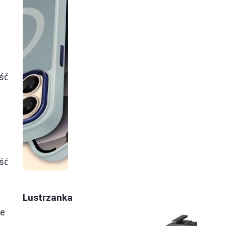
Wady
Ocena
ść
Problemy z
aberracją
chromatyczną,
8.5
ograniczona
ostrość w
rogach
ść
Duża waga,
trudniejsza
9.0
obsługa,
Lustrzanka
wysoka cena
ne