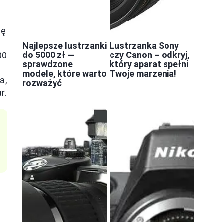
ię
Najlepsze lustrzanki
Lustrzanka Sony
do 5000 zł —
czy Canon – odkryj,
00
sprawdzone
który aparat spełni
modele, które warto
Twoje marzenia!
a,
rozważyć
r.