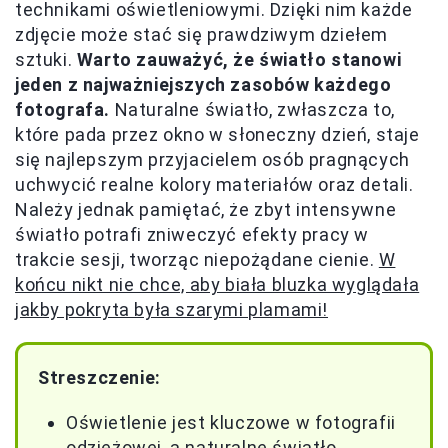
technikami oświetleniowymi. Dzięki nim każde
zdjęcie może stać się prawdziwym dziełem
sztuki.
Warto zauważyć, że światło stanowi
jeden z najważniejszych zasobów każdego
fotografa.
Naturalne światło, zwłaszcza to,
które pada przez okno w słoneczny dzień, staje
się najlepszym przyjacielem osób pragnących
uchwycić realne kolory materiałów oraz detali.
Należy jednak pamiętać, że zbyt intensywne
światło potrafi zniweczyć efekty pracy w
trakcie sesji, tworząc niepożądane cienie.
W
końcu nikt nie chce, aby biała bluzka wyglądała
jakby pokryta była szarymi plamami!
Streszczenie:
Oświetlenie jest kluczowe w fotografii
odzieżowej, a naturalne światło