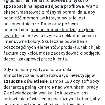
zgłębiasz ten temat to
odwiedź artykuł o
sposobach na lepsze zdjęcia profilowe
. Warto
eksperymentować z różnymi porami dnia, aby
odnaleźć moment, w którym światło jest
najkorzystniejsze. Rano oraz późnym
popołudniem
słońce emituje bardziej miękkie
światło
, co pozwala uzyskać delikatne cienie i
intensywne kolory. Skuteczne oświetlenie
poszczególnych elementów produktu, takich jak
faktura czy kolor, może zadecydować o podjęciu
decyzji zakupowej przez klienta.
Gdy nie mamy wpływu na warunki
atmosferyczne, warto rozważyć
investycję w
sztuczne oświetlenie
. Lampa LED czy softboxy
dostarczą pełną kontrolę nad warunkami pracy.
Z doświadczenia wynika, że kluczowe jest
ustawienie oświetlenia pod różnymi kątami, aby
uniknąć zbyt mocnych cieni. Ustawiając