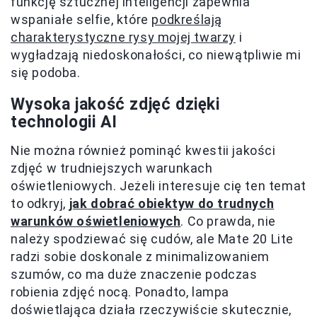
funkcję sztucznej inteligencji zapewnia
wspaniałe selfie, które
podkreślają
charakterystyczne rysy mojej twarzy
i
wygładzają niedoskonałości, co niewątpliwie mi
się podoba.
Wysoka jakość zdjęć dzięki
technologii AI
Nie można również pominąć kwestii jakości
zdjęć w trudniejszych warunkach
oświetleniowych. Jeżeli interesuje cię ten temat
to odkryj,
jak dobrać obiektyw do trudnych
warunków oświetleniowych
. Co prawda, nie
należy spodziewać się cudów, ale Mate 20 Lite
radzi sobie doskonale z minimalizowaniem
szumów, co ma duże znaczenie podczas
robienia zdjęć nocą. Ponadto, lampa
doświetlająca działa rzeczywiście skutecznie,