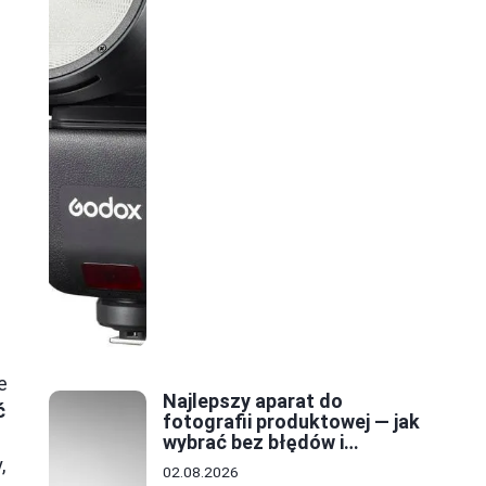
e
Najlepszy aparat do
ć
fotografii produktowej — jak
ć
wybrać bez błędów i
zwiększyć sprzedaż
,
02.08.2026