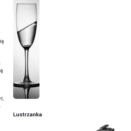
ię
c
ną
w
r,
.
Lustrzanka