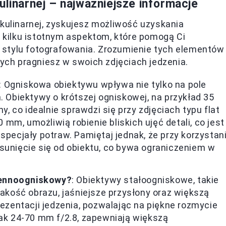
ulinarnej – najważniejsze informacje
 kulinarnej, zyskujesz możliwość uzyskania
c kilku istotnym aspektom, które pomogą Ci
 stylu fotografowania. Zrozumienie tych elementów
rych pragniesz w swoich zdjęciach jedzenia.
: Ogniskowa obiektywu wpływa nie tylko na pole
. Obiektywy o krótszej ogniskowej, na przykład 35
 co idealnie sprawdzi się przy zdjęciach typu flat
0 mm, umożliwią robienie bliskich ujęć detali, co jest
specjały potraw. Pamiętaj jednak, że przy korzystan
sunięcie się od obiektu, co bywa ograniczeniem w
iennoogniskowy?
: Obiektywy stałoogniskowe, takie
jakość obrazu, jaśniejsze przysłony oraz większą
rezentacji jedzenia, pozwalając na piękne rozmycie
jak 24-70 mm f/2.8, zapewniają większą