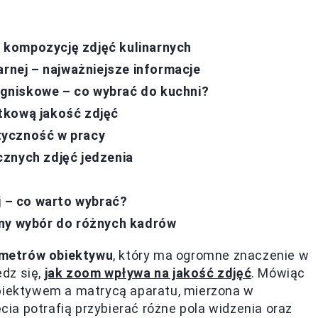
 kompozycję zdjęć kulinarnych
arnej – najważniejsze informacje
gniskowe – co wybrać do kuchni?
tkową jakość zdjęć
tyczność w pracy
cznych zdjęć jedzenia
j – co warto wybrać?
lny wybór do różnych kadrów
ametrów obiektywu
, który ma ogromne znaczenie w
edz się,
jak zoom wpływa na jakość zdjęć
. Mówiąc
obiektywem a matrycą aparatu, mierzona w
ęcia potrafią przybierać różne pola widzenia oraz