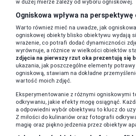
w dużej mierze zależy od wyboru ogniskowej.
Ogniskowa wpływa na perspektywę o
Warto również mieć na uwadze, jak ogniskowa
ogniskowej obiekty blisko obiektywu wydają s
wrażenie, co potrafi dodać dynamiczności zdję
wyrównuje, a różnice w wielkości obiektów st
zdjęcia na pierwszy rzut oka prezentują się b
ukazania, jak poszczególne elementy potrawy
ogniskową, stawiam na dokładne przemyślenie 
wartość moich zdjęć.
Eksperymentowanie z różnymi ogniskowymi to 
odkrywaniu, jakie efekty mogę osiągnąć. Każ
a odpowiedni wybór obiektywu to klucz do uzy
Z miłości do kulinariów oraz fotografii odkry
magię oraz piękno jedzenia przez obiektyw ap