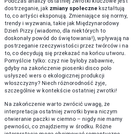
Podczas analizy ostatniej zwrotki kluczowe jest
dostrzeganie, jak
zmiany społeczne
kształtują
to, co artyści eksponują. Zmieniające się normy,
trendy i wyzwania, takie jak Międzynarodowy
Dzień Pizzy (wiadomo, dla niektórych to
doskonały powód do świętowania!), wpływają na
postrzeganie rzeczywistości przez twórców i na
to, co decydują się przekazać na końcu utworu.
Pomyślcie tylko: czyż nie byłoby zabawnie,
gdyby na zakończenie piosenki disco polo
usłyszeć wers o ekologicznej produkcji
włoszczyzny? Niech różnorodność żyje,
szczególnie w kontekście ostatniej zwrotki!
Na zakończenie warto zwrócić uwagę, że
interpretacja ostatniej zwrotki bywa niczym
otwieranie paczki w ciemno – nigdy nie mamy
pewności, co znajdziemy w środku. Różne
interpretacje mogą obejmować romantyczne