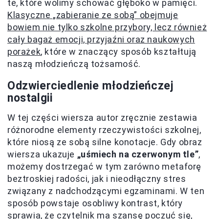
te, które wolimy schować głęboko w pamięci.
Klasyczne „zabieranie ze sobą” obejmuje
bowiem nie tylko szkolne przybory, lecz również
cały bagaż emocji, przyjaźni oraz naukowych
porażek
, które w znaczący sposób kształtują
naszą młodzieńczą tożsamość.
Odzwierciedlenie młodzieńczej
nostalgii
W tej części wiersza autor zręcznie zestawia
różnorodne elementy rzeczywistości szkolnej,
które niosą ze sobą silne konotacje. Gdy obraz
wiersza ukazuje
„uśmiech na czerwonym tle”
,
możemy dostrzegać w tym zarówno metaforę
beztroskiej radości, jak i nieodłączny stres
związany z nadchodzącymi egzaminami. W ten
sposób powstaje osobliwy kontrast, który
sprawia, że czytelnik ma szansę poczuć się,