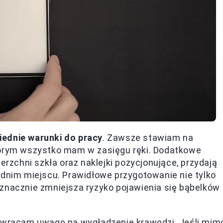
ednie warunki do pracy
. Zawsze stawiam na
tórym wszystko mam w zasięgu ręki. Dodatkowe
erzchni szkła oraz naklejki pozycjonujące, przydają
ednim miejscu. Prawidłowe przygotowanie nie tylko
 znacznie zmniejsza ryzyko pojawienia się bąbelków
 zwracam uwagę na wygładzenie krawędzi. Jeśli mim