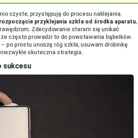
io czyste, przystępuję do procesu naklejania.
rozpoczęcie przyklejania szkła od środka aparatu
,
 krawędziom. Zdecydowanie staram się unikać
 że często prowadzi to do powstawania bąbelków.
ję – po prostu unoszę róg szkła, usuwam drobinkę
e niezwykle skuteczna strategia.
o sukcesu