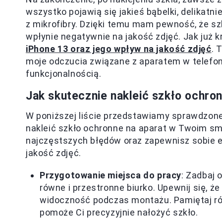
wszystko pojawią się jakieś bąbelki, delikatn
z mikrofibry. Dzięki temu mam pewność, że szkł
wpłynie negatywnie na jakość zdjęć. Jak już 
iPhone 13 oraz jego wpływ na jakość zdjęć
. 
moje odczucia związane z aparatem w telefoni
funkcjonalnością.
Jak skutecznie nakleić szkło ochron
W poniższej liście przedstawiamy sprawdzone
nakleić szkło ochronne na aparat w Twoim sm
najczęstszych błędów oraz zapewnisz sobie ef
jakość zdjęć.
Przygotowanie miejsca do pracy
: Zadbaj 
równe i przestronne biurko. Upewnij się, ż
widoczność podczas montażu. Pamiętaj równ
pomoże Ci precyzyjnie nałożyć szkło.