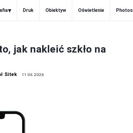
▾
afia
Druk
Obiektyw
Oświetlenie
Photos
APARATY
, jak nakleić szkło na
ł Sitek
11.06.2026