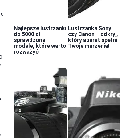
u
ze
o
Najlepsze lustrzanki
Lustrzanka Sony
do 5000 zł —
czy Canon – odkryj,
sprawdzone
który aparat spełni
modele, które warto
Twoje marzenia!
rozważyć
o
o
e
ć