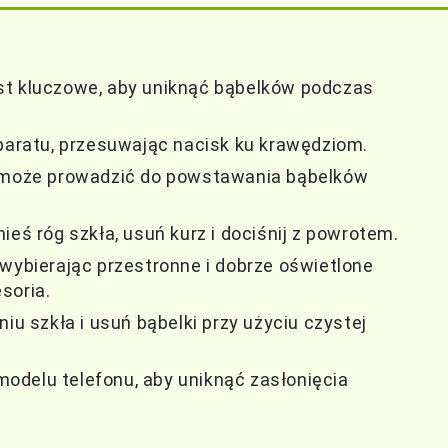
st kluczowe, aby uniknąć bąbelków podczas
aparatu, przesuwając nacisk ku krawędziom.
o może prowadzić do powstawania bąbelków
ieś róg szkła, usuń kurz i dociśnij z powrotem.
 wybierając przestronne i dobrze oświetlone
soria.
iu szkła i usuń bąbelki przy użyciu czystej
odelu telefonu, aby uniknąć zasłonięcia