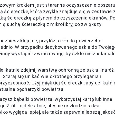
czowym krokiem jest staranne oczyszczenie obszar
 ściereczkę, która zwykle znajduje się w zestawie 
iękką ściereczkę z płynem do czyszczenia ekranów. P
nię suchą ściereczką z mikrofibry, co zwiększy
aczniesz klejenie, przyłóż szkło do powierzchni
wiednio. W przypadku dedykowanego szkła do Twojeg
nny wystąpić. Zwróć uwagę, by szkło nie zasłaniał
delikatnie zdejmij warstwę ochronną ze szkła i nałóż
 Staraj się unikać wielokrotnego przylegania i
przyczepność. Użyj miękkiej ściereczki, aby delikatni
tualne pęcherzyki powietrza.
ważysz bąbelki powietrza, wykorzystaj kartę lub inne
i. Zrób to delikatnie, aby nie uszkodzić szkła.
ylko wygląda lepiej, ale także zapewnia lepszą jakoś