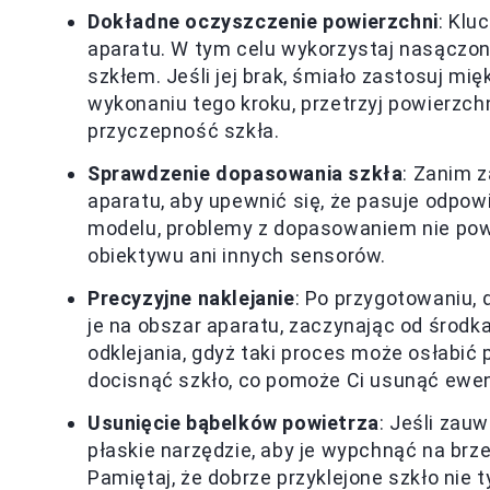
Dokładne oczyszczenie powierzchni
: Klu
aparatu. W tym celu wykorzystaj nasączoną
szkłem. Jeśli jej brak, śmiało zastosuj m
wykonaniu tego kroku, przetrzyj powierzch
przyczepność szkła.
Sprawdzenie dopasowania szkła
: Zanim z
aparatu, aby upewnić się, że pasuje odpo
modelu, problemy z dopasowaniem nie powi
obiektywu ani innych sensorów.
Precyzyjne naklejanie
: Po przygotowaniu, 
je na obszar aparatu, zaczynając od środka.
odklejania, gdyż taki proces może osłabić 
docisnąć szkło, co pomoże Ci usunąć ewen
Usunięcie bąbelków powietrza
: Jeśli zau
płaskie narzędzie, aby je wypchnąć na brzeg
Pamiętaj, że dobrze przyklejone szkło nie t