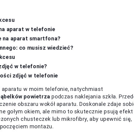
ukcesu
na aparat w telefonie
e na aparat smartfona?
nnego: co musisz wiedzieć?
ukcesu
djęć w telefonie?
ości zdjęć w telefonie
 aparatu w moim telefonie, natychmiast
bąbelków powietrza
podczas naklejania szkła. Przed
zenie obszaru wokół aparatu. Doskonale zdaje sobi
zne gołym okiem, ale mimo to skutecznie psują efekt
onych chusteczek lub mikrofibry, aby upewnić się,
ozpoczęciem montażu.