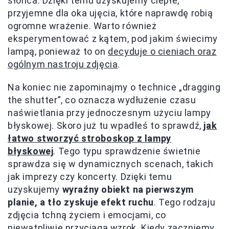
słońca. Dzięki temu uzyskujemy ciepłe,
przyjemne dla oka ujęcia, które naprawdę robią
ogromne wrażenie. Warto również
eksperymentować z kątem, pod jakim świecimy
lampą, ponieważ to on
decyduje o cieniach oraz
ogólnym nastroju zdjęcia
.
Na koniec nie zapominajmy o technice „dragging
the shutter”, co oznacza wydłużenie czasu
naświetlania przy jednoczesnym użyciu lampy
błyskowej. Skoro już tu wpadłeś to sprawdź,
jak
łatwo stworzyć stroboskop z lampy
błyskowej
. Tego typu sprawdzenie świetnie
sprawdza się w dynamicznych scenach, takich
jak imprezy czy koncerty. Dzięki temu
uzyskujemy
wyraźny obiekt na pierwszym
planie, a tło zyskuje efekt ruchu
. Tego rodzaju
zdjęcia tchną życiem i emocjami, co
niewątpliwie przyciąga wzrok. Kiedy zaczniemy