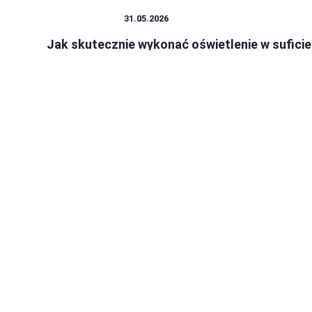
OŚWIETLENIE
31.05.2026
Jak skutecznie wykonać oświetlenie w suficie
podwieszanym?
Oświetlenie LED w sufitach podwieszanych to jeden z tych
trendów, który z łatwością zdobywa serca wł...
Katarzyna Sawczuk