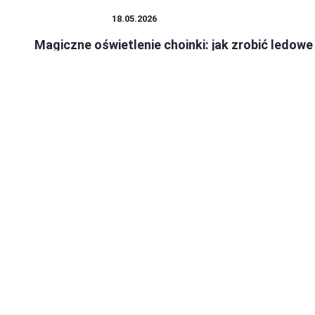
OŚWIETLENIE
18.05.2026
Magiczne oświetlenie choinki: jak zrobić ledowe
dekoracje krok po kroku
Budowa lampki choinkowej z diod LED to fascynujący proces,
który łączy technologie oraz kreatywność....
Katarzyna Sawczuk