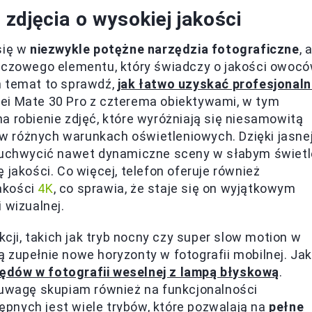
zdjęcia o wysokiej jakości
się w
niezwykle potężne narzędzia fotograficzne
, 
luczowego elementu, który świadczy o jakości owoc
n temat to sprawdź,
jak łatwo uzyskać profesjonal
wei Mate 30 Pro z czterema obiektywami, w tym
na robienie zdjęć, które wyróżniają się niesamowitą
 różnych warunkach oświetleniowych. Dzięki jasne
 się uchwycić nawet dynamiczne sceny w słabym świetl
 jakości. Co więcej, telefon oferuje również
akości
4K
, co sprawia, że staje się on wyjątkowym
 wizualnej.
ji, takich jak tryb nocny czy super slow motion w
 zupełnie nowe horyzonty w fotografii mobilnej. Jak
łędów w fotografii weselnej z lampą błyskową
.
ą uwagę skupiam również na funkcjonalności
pnych jest wiele trybów, które pozwalają na
pełne