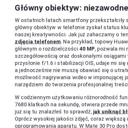
Główny obiektyw: niezawodne 
W ostatnich latach smartfony przekształciły 
główny obiektyw w telefonie zyskał status k
naszej kreatywności. Jak już zahaczamy o te
zdjęcia telefonem
. Na przykład, topowy Hua
głównym o rozdzielczości
40 MP
, pozwala mi 
szczegółowością oraz doskonałymi osiągami w
przysłonie f/1.6 i stabilizacji OIS, udaje mi
a jednocześnie nie muszę obawiać się o utratę
możliwość nagrywania wideo w imponującej j
narzędziem do tworzenia profesjonalnej treści
W codziennym użytkowaniu różnorodność funkc
7680 klatkach na sekundę, otwiera przede mną
już się tu znalazłeś to sprawdź,
jak uniknąć b
Oprócz wysokiej jakości zdjęć, coraz większ
oprogramowania aparatu. W Mate 30 Pro dostę