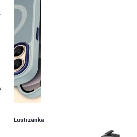
,
h
y
Lustrzanka