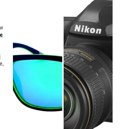
a
ów
ne
j
e,