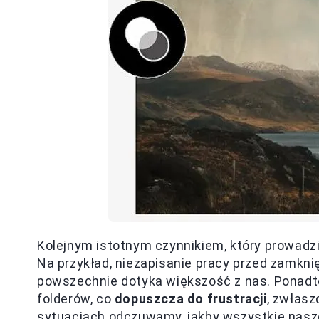
Kolejnym istotnym czynnikiem, który prowadzi 
Na przykład, niezapisanie pracy przed zamkni
powszechnie dotyka większość z nas. Ponadto
folderów, co
dopuszcza do frustracji
, zwłasz
sytuacjach odczuwamy, jakby wszystkie nasze