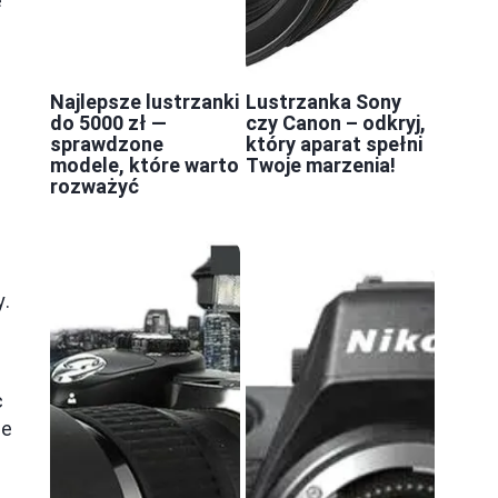
e
Najlepsze lustrzanki
Lustrzanka Sony
do 5000 zł —
czy Canon – odkryj,
sprawdzone
który aparat spełni
modele, które warto
Twoje marzenia!
rozważyć
y.
c
ce