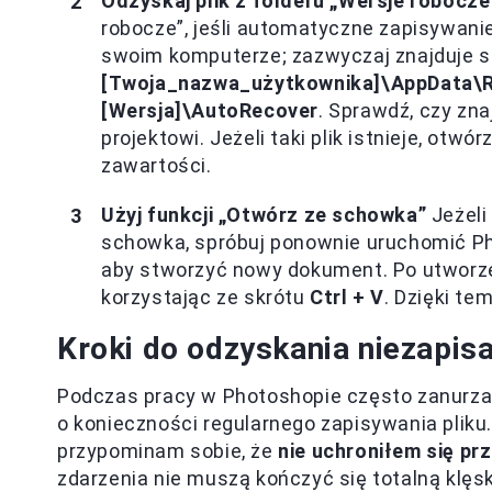
Odzyskaj plik z folderu „Wersje robocze
robocze”, jeśli automatyczne zapisywanie
swoim komputerze; zazwyczaj znajduje s
[Twoja_nazwa_użytkownika]\AppData\
[Wersja]\AutoRecover
. Sprawdź, czy zna
projektowi. Jeżeli taki plik istnieje, otw
zawartości.
Użyj funkcji „Otwórz ze schowka”
Jeżeli
schowka, spróbuj ponownie uruchomić Ph
aby stworzyć nowy dokument. Po utworz
korzystając ze skrótu
Ctrl + V
. Dzięki t
Kroki do odzyskania niezapis
Podczas pracy w Photoshopie często zanurza
o konieczności regularnego zapisywania pliku
przypominam sobie, że
nie uchroniłem się pr
zdarzenia nie muszą kończyć się totalną klęsk