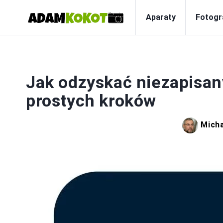
Aparaty
Fotogr
P
Jak odzyskać niezapisany
prostych kroków
Micha