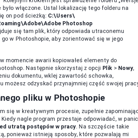
”
Kolejnym krokiem jest sprawdzenie folderu „Wersj
 było włączone. Ustal lokalizację tego folderu na
ię on pod ścieżką:
C:\Users\
Roaming\Adobe\Adobe Photoshop
jduje się tam plik, który odpowiada utraconemu
órz go w Photoshopie, aby zorientować się w jego
 w momencie awarii kopiowałeś elementy do
otoshop. Następnie skorzystaj z opcji
Plik
>
Nowy
,
eniu dokumentu, wklej zawartość schowka,
emu możesz odzyskać przynajmniej część swojej prac
anego pliku w Photoshopie
m się w kreatywnym procesie, zupełnie zapominają
. Kiedy nagle program przestaje odpowiadać, w pani
zed utratą postępów w pracy
. Na szczęście takie
ą, ponieważ istnieją sposoby, które pozwalają mi