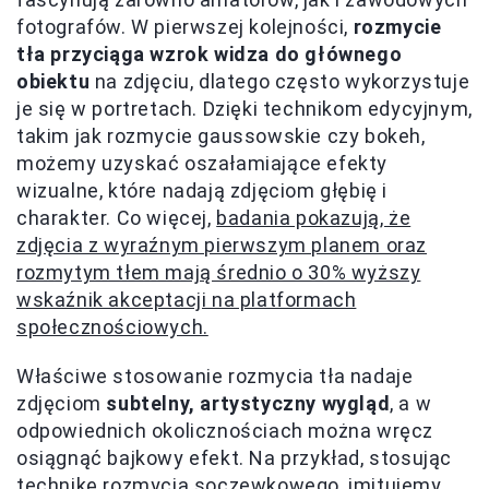
fotografów. W pierwszej kolejności,
rozmycie
tła przyciąga wzrok widza do głównego
obiektu
na zdjęciu, dlatego często wykorzystuje
je się w portretach. Dzięki technikom edycyjnym,
takim jak rozmycie gaussowskie czy bokeh,
możemy uzyskać oszałamiające efekty
wizualne, które nadają zdjęciom głębię i
charakter. Co więcej,
badania pokazują, że
zdjęcia z wyraźnym pierwszym planem oraz
rozmytym tłem mają średnio o 30% wyższy
wskaźnik akceptacji na platformach
społecznościowych.
Właściwe stosowanie rozmycia tła nadaje
zdjęciom
subtelny, artystyczny wygląd
, a w
odpowiednich okolicznościach można wręcz
osiągnąć bajkowy efekt. Na przykład, stosując
technikę rozmycia soczewkowego, imitujemy